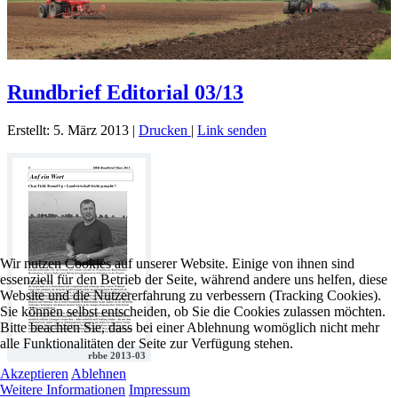
Rundbrief Editorial 03/13
Erstellt: 5. März 2013
|
Drucken
|
Link senden
Wir nutzen Cookies auf unserer Website. Einige von ihnen sind
essenziell für den Betrieb der Seite, während andere uns helfen, diese
Website und die Nutzererfahrung zu verbessern (Tracking Cookies).
Sie können selbst entscheiden, ob Sie die Cookies zulassen möchten.
Bitte beachten Sie, dass bei einer Ablehnung womöglich nicht mehr
alle Funktionalitäten der Seite zur Verfügung stehen.
rbbe 2013-03
Akzeptieren
Ablehnen
Weitere Informationen
Impressum