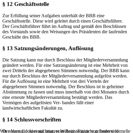
§ 12 Geschäftsstelle
Zur Erfüllung seiner Aufgaben unterhält der BBB eine
Geschäftsstelle. Diese wird geleitet durch einen Geschäftsführer.
Der Geschäftsführer führt im Auftrag und gemäß den Beschlüssen
des Vorstands sowie den Weisungen des Präsidenten die laufenden
Geschäfte des BBB.
§ 13 Satzungsänderungen, Auflösung
Die Satzung kann nur durch Beschluss der Mitgliederversammlung
geändert werden. Für eine Satzungsänderung ist eine Mehrheit von
zwei Dritteln der abgegebenen Stimmen notwendig. Der BBB kann
nur durch Beschluss der Mitgliederversammlung aufgelöst werden.
Für die Auflösung ist eine Mehrheit von drei Vierteln der
abgegebenen Stimmen notwendig. Der Beschluss ist in geheimer
Abstimmung zu fassen und muss innerhalb von drei Monaten durch
eine erneute Mitgliederversammlung bestätigt werden. Das
Vermögen des aufgelösten Ver- bandes fällt einer
landwirtschaftlichen Fakultät zu.
§ 14 Schlussvorschriften
Der Vorstand ist ermächtigt, vom Registergericht geforderte formelle
Wir nutzen Cookies auf unserer Website. Einige von ihnen sind