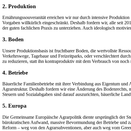
2. Produktion
Ernährungssouveranität erreichen wir nur durch intensive Produktion
Vorgaben willkürlich eingeschränkt. Deshalb fordern wir, alle seit 
der guten fachlichen Praxis zu unterziehen. Auch ideologisch motivier
3. Boden
Unsere Produktionsbasis ist fruchtbarer Boden, die wertvollste Ress
Verkehrswege, Tagebaue und Freizeitparks, oder verschlechtert durc
zu reduzieren, statt ihn kontraproduktiv mit dem Verbrauch von noch
4. Betriebe
Bäuerliche Familienbetriebe mit ihrer Verbindung aus Eigentum und Ar
Agrarstruktur. Deshalb fordern wir eine Änderung des Bodenrechts, 
Steuern und Sozialabgaben sind darauf auszurichten, bäuerliche Landwi
5. Europa
Die Gemeinsame Europäische Agrarpolitik diente ursprünglich der S
bürokratischen Aufwand, massive Bevormundung der Betriebe und zahl
Reform – weg von den Agrarsubventionen, aber auch weg vom Green