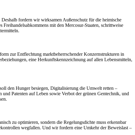
e. Deshalb fordern wir wirksamen Außenschutz für die heimische
es Freihandelsabkommens mit den Mercosur-Staaten, schrittweise
ermitteln.
eform zur Entflechtung marktbeherrschender Konzernstrukturen in
ferbeziehungen, eine Herkunftskennzeichnung auf allen Lebensmitteln,
oll den Hunger besiegen, Digitalisierung die Umwelt retten –
n und Patenten auf Leben sowie Verbot der grünen Gentechnik, und
sen.
hnisch zu optimieren, sondern die Regelungsdichte muss erkennbar
ekontrollen wegfallen. Und wir fordern eine Umkehr der Beweislast –