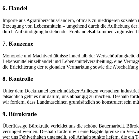
6. Handel
Importe aus Agrarüberschussländern, oftmals zu niedrigeren sozialen
Erzeugung von Lebensmitteln – umgehend durch die Aufhebung der Zo
durch Aufkündigung bestehender Freihandelsabkommen zugunsten flexi
7. Konzerne
Monopole und Machtverhältnisse innerhalb der Wertschöpfungkette dr
Lebensmitteleinzelhandel und Lebensmittelverarbeitung, eine Vertrag
die Erleichterung der regionalen Vermarktung sowie die Abschaffung
8. Kontrolle
Unter dem Deckmantel gemeinnütziger Anliegen versuchen industrielle
tatsächlich geht es nur darum, uns abhängig zu machen. Deshalb fo
wir fordern, dass Landmaschinen grundsätzlich so konstruiert sein müs
9. Bürokratie
Überflüssige Bürokratie verleidet uns die schöne Bauernarbeit. Bür
verringert werden. Deshalb fordern wir eine Bagatellgrenze im Verwa
wer uns Fehlverhalten unterstellt, soll Anhaltspunkte liefern, die ein