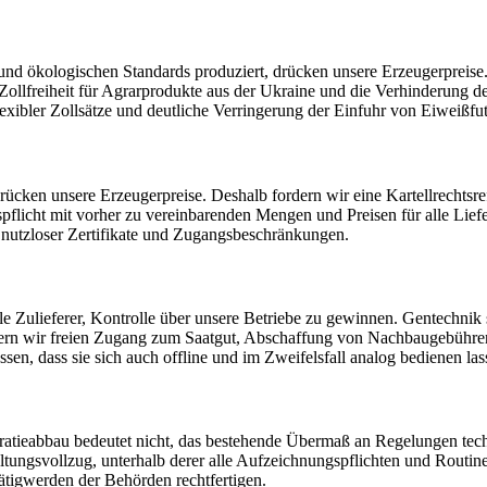
 und ökologischen Standards produziert, drücken unsere Erzeugerpreis
llfreiheit für Agrarprodukte aus der Ukraine und die Verhinderung d
bler Zollsätze und deutliche Verringerung der Einfuhr von Eiweißfutt
ücken unsere Erzeugerpreise. Deshalb fordern wir eine Kartellrechtsr
spflicht mit vorher zu vereinbarenden Mengen und Preisen für alle Lie
 nutzloser Zertifikate und Zugangsbeschränkungen.
 Zulieferer, Kontrolle über unsere Betriebe zu gewinnen. Gentechnik s
rdern wir freien Zugang zum Saatgut, Abschaffung von Nachbaugebühre
sen, dass sie sich auch offline und im Zweifelsfall analog bedienen las
okratieabbau bedeutet nicht, das bestehende Übermaß an Regelungen tec
ltungsvollzug, unterhalb derer alle Aufzeichnungspflichten und Routin
 Tätigwerden der Behörden rechtfertigen.