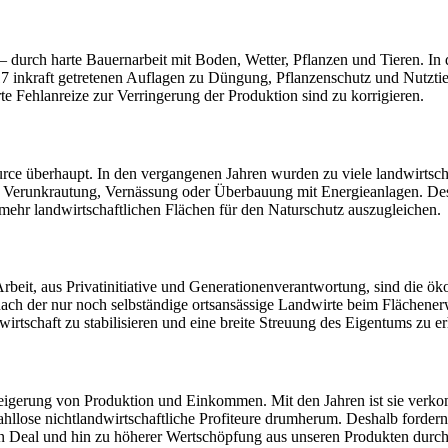
 – durch harte Bauernarbeit mit Boden, Wetter, Pflanzen und Tieren. I
2017 inkraft getretenen Auflagen zu Düngung, Pflanzenschutz und Nutzt
te Fehlanreize zur Verringerung der Produktion sind zu korrigieren.
ource überhaupt. In den vergangenen Jahren wurden zu viele landwirtsc
h Verunkrautung, Vernässung oder Überbauung mit Energieanlagen. Desh
 mehr landwirtschaftlichen Flächen für den Naturschutz auszugleichen.
beit, aus Privatinitiative und Generationenverantwortung, sind die ök
nach der nur noch selbständige ortsansässige Landwirte beim Flächen
rtschaft zu stabilisieren und eine breite Streuung des Eigentums zu er
teigerung von Produktion und Einkommen. Mit den Jahren ist sie ver
lose nichtlandwirtschaftliche Profiteure drumherum. Deshalb fordern 
 Deal und hin zu höherer Wertschöpfung aus unseren Produkten durc