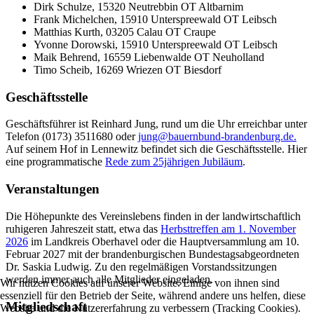
Dirk Schulze, 15320 Neutrebbin OT Altbarnim
Frank Michelchen, 15910 Unterspreewald OT Leibsch
Matthias Kurth, 03205 Calau OT Craupe
Yvonne Dorowski, 15910 Unterspreewald OT Leibsch
Maik Behrend, 16559 Liebenwalde OT Neuholland
Timo Scheib, 16269 Wriezen OT Biesdorf
Geschäftsstelle
Geschäftsführer ist Reinhard Jung, rund um die Uhr erreichbar unter
Telefon (0173) 3511680 oder
jung@bauernbund-brandenburg.de
.
Auf seinem Hof in Lennewitz befindet sich die Geschäftsstelle. Hier
eine programmatische
Rede zum 25jährigen Jubiläum
.
Veranstaltungen
Die Höhepunkte des Vereinslebens finden in der landwirtschaftlich
ruhigeren Jahreszeit statt, etwa das
Herbsttreffen am 1. November
2026
im Landkreis Oberhavel oder die Hauptversammlung am 10.
Februar 2027 mit der brandenburgischen Bundestagsabgeordneten
Dr. Saskia Ludwig. Zu den regelmäßigen Vorstandssitzungen
werden immer auch alle Mitglieder eingeladen.
Wir nutzen Cookies auf unserer Website. Einige von ihnen sind
essenziell für den Betrieb der Seite, während andere uns helfen, diese
Mitgliedschaft
Website und die Nutzererfahrung zu verbessern (Tracking Cookies).