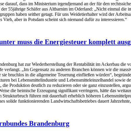
se darauf, dass im Ministerium irgendjemand an der für den rechtssic
h der 55jährige Schäfer aus Altbarnim im Oderland: „Nicht einmal die im
gruppen haben seither getagt. Für uns Weidetierhalter wird der Arbeits
 Vieh, aber in Potsdam scheint sich niemand dafür zu interessieren.“
nter muss die Energiesteuer komplett ausg
enburg hat zur Wiederherstellung der Rentabilität im Ackerbau die vo
ffe verlangt. „Im Gegensatz zu anderen Branchen können wir die massi
 sie bruchlos in die allgemeine Teuerung einfließen würden“, begrün
turen bei Lebensmittelindustrie und Lebensmitteleinzelhandel sowie de
 die Produktion deutlich zu reduzieren oder sie ganz einzustellen, ar
 Weise die heimische Erzeugung signifikant verringern, hätte das weit
Strukturbruch führen mit dauerhaft erheblich höheren Lebensmittelpreis
nes solide funktionierenden Landwirtschaftsbetriebes dauert Jahrzehnt
ernbundes Brandenburg