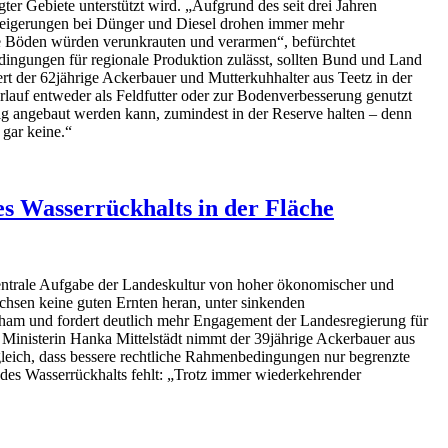
r Gebiete unterstützt wird. „Aufgrund des seit drei Jahren
steigerungen bei Dünger und Diesel drohen immer mehr
ie Böden würden verunkrauten und verarmen“, befürchtet
ingungen für regionale Produktion zulässt, sollten Bund und Land
ert der 62jährige Ackerbauer und Mutterkuhhalter aus Teetz in der
erlauf entweder als Feldfutter oder zur Bodenverbesserung genutzt
ig angebaut werden kann, zumindest in der Reserve halten – denn
 gar keine.“
s Wasserrückhalts in der Fläche
entrale Aufgabe der Landeskultur von hoher ökonomischer und
hsen keine guten Ernten heran, unter sinkenden
cham und fordert deutlich mehr Engagement der Landesregierung für
n Ministerin Hanka Mittelstädt nimmt der 39jährige Ackerbauer aus
leich, dass bessere rechtliche Rahmenbedingungen nur begrenzte
 des Wasserrückhalts fehlt: „Trotz immer wiederkehrender