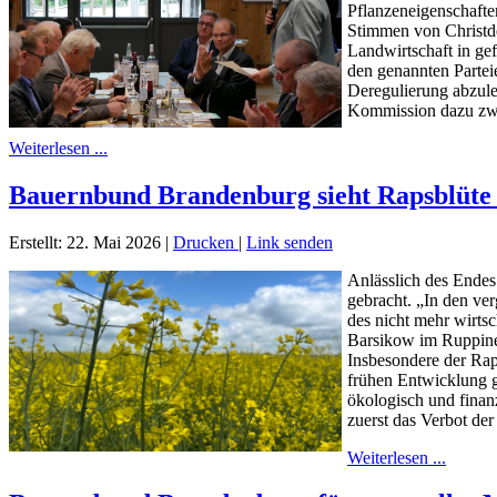
Pflanzeneigenschafte
Stimmen von Christde
Landwirtschaft in ge
den genannten Partei
Deregulierung abzule
Kommission dazu zwi
Weiterlesen ...
Bauernbund Brandenburg sieht Rapsblüte 
Erstellt: 22. Mai 2026
|
Drucken
|
Link senden
Anlässlich des Ende
gebracht. „In den ve
des nicht mehr wirts
Barsikow im Ruppine
Insbesondere der Raps
frühen Entwicklung g
ökologisch und finan
zuerst das Verbot de
Weiterlesen ...