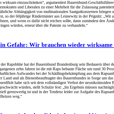
n wirksam einzuschränken“, argumentiert Bauernbund-Geschäftsführer 
mokraten und Liberalen zu einer Mehrheit für die Zulassung patentie
fährliche Abhängigkeit von multinationalen Saatgutkonzernen bringen
en, so der 60jährige Rindermäster aus Lennewitz in der Prignitz: „Wir 
hnen, und wenn es dafür nicht reichen sollte, dann zumindest den Än
ngen würden, erneut über die Patente zu verhandeln.“
in Gefahr: Wir brauchen wieder wirksame B
s der Rapsblüte hat der Bauernbund Brandenburg sein Bedauern über
rgangenen zehn Jahren ist die mit Raps bebaute Fläche um rund 30 Pr
chaftlichen Aufwandes bei der Schädlingsbekämpfung aus dem Rapsanba
r Land und als Bienenbeauftragter des Bauernbundes in Sorge um das
erdfloh habe sich seit dem vollständigen Verbot der neonikotinoiden Be
eschwächt würden, stellt Schulze fest: „Im Ergebnis müssen nachträgli
ziell grenzwertig ist und in der Tendenz leider zur Aufgabe des Rapsan
r Beizen weg.“