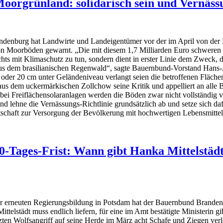
orgrünland: solidarisch sein und Vernäss
enburg hat Landwirte und Landeigentümer vor der im April von der B
n Moorböden gewarnt. „Die mit diesem 1,7 Milliarden Euro schwere
hts mit Klimaschutz zu tun, sondern dient in erster Linie dem Zweck,
aus dem brasilianischen Regenwald“, sagte Bauernbund-Vorstand Hans-J
oder 20 cm unter Geländeniveau verlangt seien die betroffenen Flächen 
us dem uckermärkischen Zollchow seine Kritik und appelliert an alle B
bei Freiflächensolaranlagen werden die Böden zwar nicht vollständig ver
d lehne die Vernässungs-Richtlinie grundsätzlich ab und setze sich d
tschaft zur Versorgung der Bevölkerung mit hochwertigen Lebensmitte
-Tages-Frist: Wann gibt Hanka Mittelstädt
r erneuten Regierungsbildung in Potsdam hat der Bauernbund Branden
telstädt muss endlich liefern, für eine im Amt bestätigte Ministerin g
tzten Wolfsangriff auf seine Herde im März acht Schafe und Ziegen ver