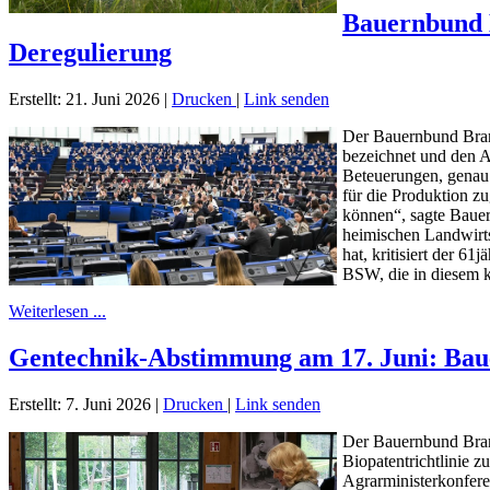
Bauernbund 
Deregulierung
Erstellt: 21. Juni 2026
|
Drucken
|
Link senden
Der Bauernbund Bran
bezeichnet und den 
Beteuerungen, genau 
für die Produktion z
können“, sagte Baue
heimischen Landwirt
hat, kritisiert der 
BSW, die in diesem k
Weiterlesen ...
Gentechnik-Abstimmung am 17. Juni: Bau
Erstellt: 7. Juni 2026
|
Drucken
|
Link senden
Der Bauernbund Brand
Biopatentrichtlinie 
Agrarministerkonferen