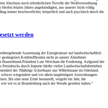
heren Abschuss noch erforderlichen Novelle der Wolfsverordnung
 Herbst letzten Jahres angekündigten, aus unserer Sicht völlig
alltag immer beschwerlicher, körperlich und auch psychisch durch die
esetzt werden
rübergehende Aussetzung der Energiesteuer auf landwirtschaftlich
v gestiegenen Kraftstoffkosten nicht an unsere Abnehmer
det Bauernbund-Präsident Lutz Wercham die Forderung. Aufgrund der
s Preisdrucks durch Importe bleibe vielen Landwirtschaftsbetrieben
gumentiert der 39jährige Ackerbauer aus Wilhelmsaue im Oderland.
aus schwer wiegendere und vor allem langfristigere Auswirkungen:
en. Bis eine neue Ernte heranreift, vergeht ein Jahr, die
e, wie wir es in Brandenburg nach der Wende gesehen haben.“