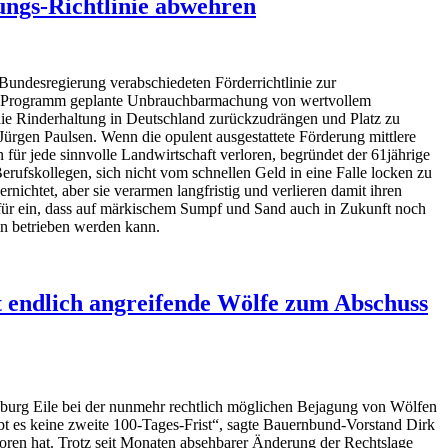
ungs-Richtlinie abwehren
undesregierung verabschiedeten Förderrichtlinie zur
n Programm geplante Unbrauchbarmachung von wertvollem
 die Rinderhaltung in Deutschland zurückzudrängen und Platz zu
ürgen Paulsen. Wenn die opulent ausgestattete Förderung mittlere
für jede sinnvolle Landwirtschaft verloren, begründet der 61jährige
erufskollegen, sich nicht vom schnellen Geld in eine Falle locken zu
nichtet, aber sie verarmen langfristig und verlieren damit ihren
afür ein, dass auf märkischem Sumpf und Sand auch in Zukunft noch
ln betrieben werden kann.
 endlich angreifende Wölfe zum Abschuss
burg Eile bei der nunmehr rechtlich möglichen Bejagung von Wölfen
ibt es keine zweite 100-Tages-Frist“, sagte Bauernbund-Vorstand Dirk
loren hat. Trotz seit Monaten absehbarer Änderung der Rechtslage