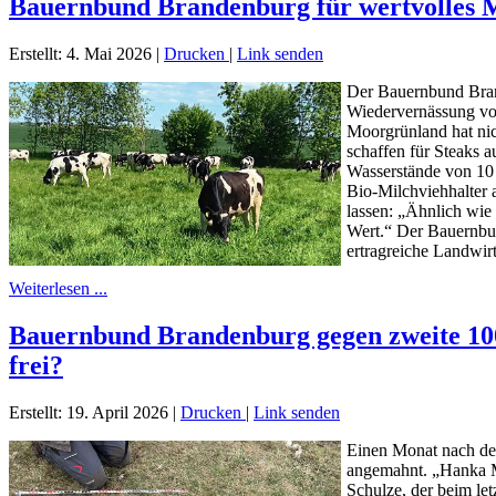
Bauernbund Brandenburg für wertvolles Mo
Erstellt: 4. Mai 2026
|
Drucken
|
Link senden
Der Bauernbund Brand
Wiedervernässung vo
Moorgrünland hat nic
schaffen für Steaks 
Wasserstände von 10 
Bio-Milchviehhalter a
lassen: „Ähnlich wie 
Wert.“ Der Bauernbun
ertragreiche Landwir
Weiterlesen ...
Bauernbund Brandenburg gegen zweite 100
frei?
Erstellt: 19. April 2026
|
Drucken
|
Link senden
Einen Monat nach de
angemahnt. „Hanka Mit
Schulze, der beim le