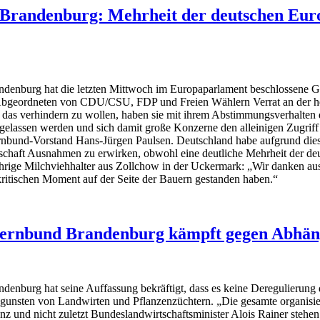
Brandenburg: Mehrheit der deutschen Eur
denburg hat die letzten Mittwoch im Europaparlament beschlossene G
Abgeordneten von CDU/CSU, FDP und Freien Wählern Verrat an der he
das verhindern zu wollen, haben sie mit ihrem Abstimmungsverhalten daf
ugelassen werden und sich damit große Konzerne den alleinigen Zugriff 
rnbund-Vorstand Hans-Jürgen Paulsen. Deutschland habe aufgrund dies
schaft Ausnahmen zu erwirken, obwohl eine deutliche Mehrheit der d
61jährige Milchviehhalter aus Zollchow in der Uckermark: „Wir danken
ritischen Moment auf der Seite der Bauern gestanden haben.“
ernbund Brandenburg kämpft gegen Abhäng
enburg hat seine Auffassung bekräftigt, dass es keine Deregulierung
zugunsten von Landwirten und Pflanzenzüchtern. „Die gesamte organisi
z und nicht zuletzt Bundeslandwirtschaftsminister Alois Rainer stehen 