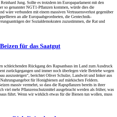
Reinhard Jung. Sollte es trotzdem im Europaparlament mit den
rter so genannter NGT1-Pflanzen kommen, würde dies die
 und wäre verbunden mit einem massiven Vertrauensverlust gegenüber
appellieren an alle Europaabgeordneten, die Gentechnik-
derungsanträgen der Sozialdemokraten zuzustimmen, die Rat und
eizen für das Saatgut
 den schleichenden Rückgang des Rapsanbaus im Land zum Ausdruck
ozent zurückgegangen und immer noch überlegen viele Betriebe wegen
u auszusteigen“, berichtet Oliver Schulze, Landwirt und Imker aus
 Nahrungsangebot für Honigbienen auf märkischen Feldern.
izen massiv vermehrt, so dass die Rapspflanzen bereits in ihrer
ch viel mehr Pflanzenschutzmittel ausgebracht werden als früher, was
baus führt. Wenn wir wirklich etwas für die Bienen tun wollen, muss