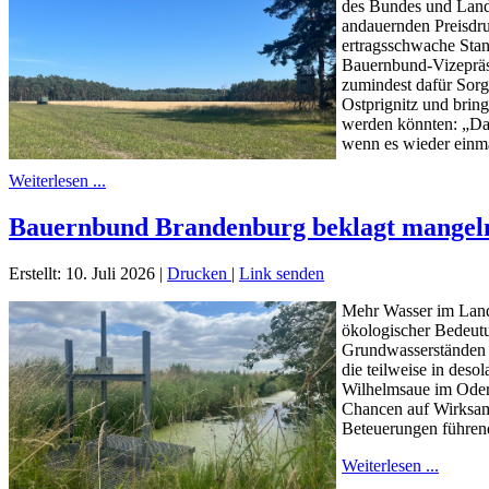
des Bundes und Lande
andauernden Preisdru
ertragsschwache Stan
Bauernbund-Vizepräsi
zumindest dafür Sorge
Ostprignitz und bring
werden könnten: „Dam
wenn es wieder einmal
Weiterlesen ...
Bauernbund Brandenburg beklagt mangelnd
Erstellt: 10. Juli 2026
|
Drucken
|
Link senden
Mehr Wasser im Land
ökologischer Bedeutu
Grundwasserständen l
die teilweise in des
Wilhelmsaue im Oderl
Chancen auf Wirksamk
Beteuerungen führend
Weiterlesen ...