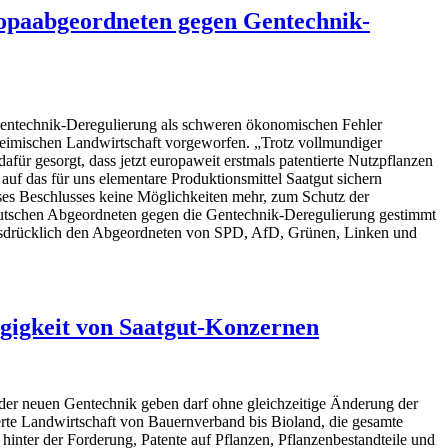
opaabgeordneten gegen Gentechnik-
entechnik-Deregulierung als schweren ökonomischen Fehler
imischen Landwirtschaft vorgeworfen. „Trotz vollmundiger
ür gesorgt, dass jetzt europaweit erstmals patentierte Nutzpflanzen
auf das für uns elementare Produktionsmittel Saatgut sichern
es Beschlusses keine Möglichkeiten mehr, zum Schutz der
eutschen Abgeordneten gegen die Gentechnik-Deregulierung gestimmt
 ausdrücklich den Abgeordneten von SPD, AfD, Grünen, Linken und
igkeit von Saatgut-Konzernen
 der neuen Gentechnik geben darf ohne gleichzeitige Änderung der
erte Landwirtschaft von Bauernverband bis Bioland, die gesamte
hinter der Forderung, Patente auf Pflanzen, Pflanzenbestandteile und