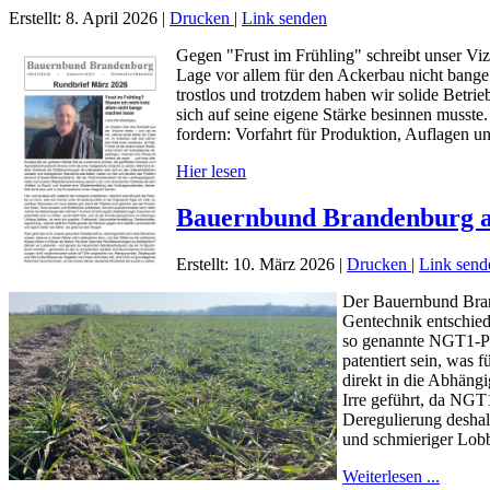
Erstellt: 8. April 2026
|
Drucken
|
Link senden
Gegen "Frust im Frühling" schreibt unser Viz
Lage vor allem für den Ackerbau nicht bange
trostlos und trotzdem haben wir solide Betr
sich auf seine eigene Stärke besinnen musste.
fordern: Vorfahrt für Produktion, Auflagen 
Hier lesen
Bauernbund Brandenburg an
Erstellt: 10. März 2026
|
Drucken
|
Link send
Der Bauernbund Brand
Gentechnik entschied
so genannte NGT1-Pfl
patentiert sein, was 
direkt in die Abhäng
Irre geführt, da NGT
Deregulierung deshal
und schmieriger Lob
Weiterlesen ...