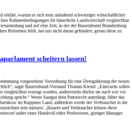
rklärt, warum er sich trotz anhaltend schwieriger wirtschaftlicher
ischen Rahmenbedingungen für bäuerliche Landwirtschaft vergleichbar
ptversammlung und auf eine Zeit, in der der Bauernbund Brandenburg
chen Reformen fehlt, hat uns nicht daran gehindert, genau diese zu
arlament scheitern lassen!
Abstimmung vorgesehene Verordnung für eine Deregulierung der neuen
chlich“, sagte Bauernbund-Vorstand Thomas Kiesel: „Einerseits sollen
vergleichbar erzeugt wurden, andererseits dürfen sie nach wie vor
üchtung spricht.“ Wenn Saatgut dem Patenrecht unterliegt, führe das
s Barsikow im Ruppiner Land, außerdem werde der Verbraucher in die
nnzeichnet sein müssen: „Bauern und Verbraucher lehnen diese
entwurf außer einer Handvoll eitler Professoren, gieriger Manager