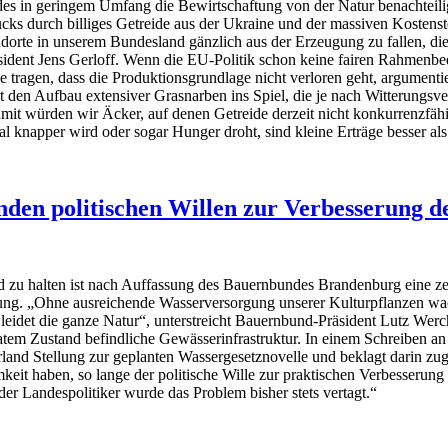
s in geringem Umfang die Bewirtschaftung von der Natur benachteiligte
cks durch billiges Getreide aus der Ukraine und der massiven Kosten
dorte in unserem Bundesland gänzlich aus der Erzeugung zu fallen, d
dent Jens Gerloff. Wenn die EU-Politik schon keine fairen Rahmenbed
 tragen, dass die Produktionsgrundlage nicht verloren geht, argumenti
t den Aufbau extensiver Grasnarben ins Spiel, die je nach Witterungsv
it würden wir Äcker, auf denen Getreide derzeit nicht konkurrenzfäh
 knapper wird oder sogar Hunger droht, sind kleine Erträge besser als
en politischen Willen zur Verbesserung de
 zu halten ist nach Auffassung des Bauernbundes Brandenburg eine z
ng. „Ohne ausreichende Wasserversorgung unserer Kulturpflanzen wac
eidet die ganze Natur“, unterstreicht Bauernbund-Präsident Lutz Wer
olatem Zustand befindliche Gewässerinfrastruktur. In einem Schreiben a
and Stellung zur geplanten Wassergesetznovelle und beklagt darin zug
eit haben, so lange der politische Wille zur praktischen Verbesserung
er Landespolitiker wurde das Problem bisher stets vertagt.“