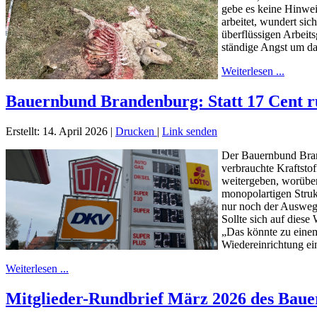
gebe es keine Hinwei
arbeitet, wundert sic
überflüssigen Arbeits
ständige Angst um das
Weiterlesen ...
Bauernbund Brandenburg: Statt 17 Cent ru
Erstellt: 14. April 2026
|
Drucken
|
Link senden
Der Bauernbund Brand
verbrauchte Kraftsto
weitergeben, worüber
monopolartigen Struk
nur noch der Ausweg,
Sollte sich auf diese
„Das könnte zu einem 
Wiedereinrichtung ei
Weiterlesen ...
Mitglieder-Rundbrief März 2026 des Bau