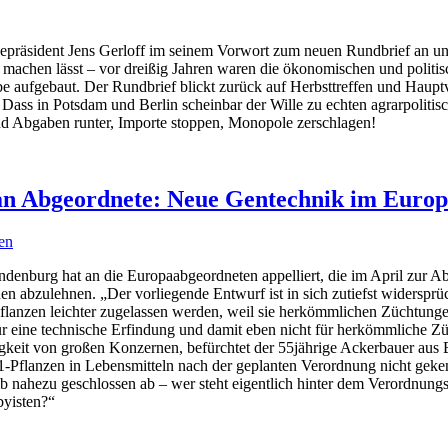
epräsident Jens Gerloff im seinem Vorwort zum neuen Rundbrief an und e
 machen lässt – vor dreißig Jahren waren die ökonomischen und polit
iebe aufgebaut. Der Rundbrief blickt zurück auf Herbsttreffen und Hau
 Dass in Potsdam und Berlin scheinbar der Wille zu echten agrarpolitis
und Abgaben runter, Importe stoppen, Monopole zerschlagen!
 Abgeordnete: Neue Gentechnik im Europap
en
enburg hat an die Europaabgeordneten appelliert, die im April zur 
en abzulehnen. „Der vorliegende Entwurf ist in sich zutiefst widersprü
anzen leichter zugelassen werden, weil sie herkömmlichen Züchtungen 
für eine technische Erfindung und damit eben nicht für herkömmliche Z
igkeit von großen Konzernen, befürchtet der 55jährige Ackerbauer au
1-Pflanzen in Lebensmitteln nach der geplanten Verordnung nicht geke
b nahezu geschlossen ab – wer steht eigentlich hinter dem Verordnungs
byisten?“