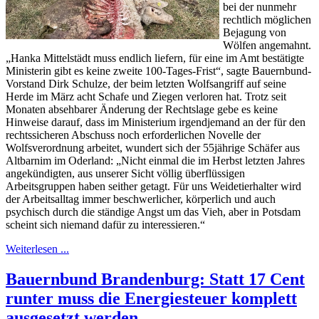
bei der nunmehr
rechtlich möglichen
Bejagung von
Wölfen angemahnt.
„Hanka Mittelstädt muss endlich liefern, für eine im Amt bestätigte
Ministerin gibt es keine zweite 100-Tages-Frist“, sagte Bauernbund-
Vorstand Dirk Schulze, der beim letzten Wolfsangriff auf seine
Herde im März acht Schafe und Ziegen verloren hat. Trotz seit
Monaten absehbarer Änderung der Rechtslage gebe es keine
Hinweise darauf, dass im Ministerium irgendjemand an der für den
rechtssicheren Abschuss noch erforderlichen Novelle der
Wolfsverordnung arbeitet, wundert sich der 55jährige Schäfer aus
Altbarnim im Oderland: „Nicht einmal die im Herbst letzten Jahres
angekündigten, aus unserer Sicht völlig überflüssigen
Arbeitsgruppen haben seither getagt. Für uns Weidetierhalter wird
der Arbeitsalltag immer beschwerlicher, körperlich und auch
psychisch durch die ständige Angst um das Vieh, aber in Potsdam
scheint sich niemand dafür zu interessieren.“
Weiterlesen ...
Bauernbund Brandenburg: Statt 17 Cent
runter muss die Energiesteuer komplett
ausgesetzt werden