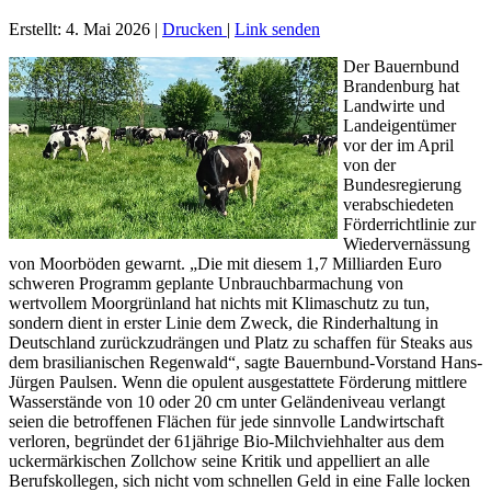
Erstellt: 4. Mai 2026
|
Drucken
|
Link senden
Der Bauernbund
Brandenburg hat
Landwirte und
Landeigentümer
vor der im April
von der
Bundesregierung
verabschiedeten
Förderrichtlinie zur
Wiedervernässung
von Moorböden gewarnt. „Die mit diesem 1,7 Milliarden Euro
schweren Programm geplante Unbrauchbarmachung von
wertvollem Moorgrünland hat nichts mit Klimaschutz zu tun,
sondern dient in erster Linie dem Zweck, die Rinderhaltung in
Deutschland zurückzudrängen und Platz zu schaffen für Steaks aus
dem brasilianischen Regenwald“, sagte Bauernbund-Vorstand Hans-
Jürgen Paulsen. Wenn die opulent ausgestattete Förderung mittlere
Wasserstände von 10 oder 20 cm unter Geländeniveau verlangt
seien die betroffenen Flächen für jede sinnvolle Landwirtschaft
verloren, begründet der 61jährige Bio-Milchviehhalter aus dem
uckermärkischen Zollchow seine Kritik und appelliert an alle
Berufskollegen, sich nicht vom schnellen Geld in eine Falle locken