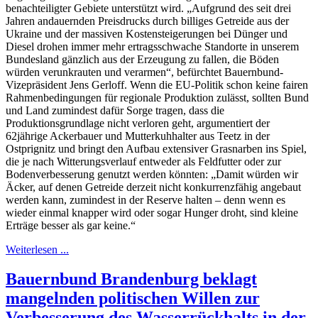
benachteiligter Gebiete unterstützt wird. „Aufgrund des seit drei
Jahren andauernden Preisdrucks durch billiges Getreide aus der
Ukraine und der massiven Kostensteigerungen bei Dünger und
Diesel drohen immer mehr ertragsschwache Standorte in unserem
Bundesland gänzlich aus der Erzeugung zu fallen, die Böden
würden verunkrauten und verarmen“, befürchtet Bauernbund-
Vizepräsident Jens Gerloff. Wenn die EU-Politik schon keine fairen
Rahmenbedingungen für regionale Produktion zulässt, sollten Bund
und Land zumindest dafür Sorge tragen, dass die
Produktionsgrundlage nicht verloren geht, argumentiert der
62jährige Ackerbauer und Mutterkuhhalter aus Teetz in der
Ostprignitz und bringt den Aufbau extensiver Grasnarben ins Spiel,
die je nach Witterungsverlauf entweder als Feldfutter oder zur
Bodenverbesserung genutzt werden könnten: „Damit würden wir
Äcker, auf denen Getreide derzeit nicht konkurrenzfähig angebaut
werden kann, zumindest in der Reserve halten – denn wenn es
wieder einmal knapper wird oder sogar Hunger droht, sind kleine
Erträge besser als gar keine.“
Weiterlesen ...
Bauernbund Brandenburg beklagt
mangelnden politischen Willen zur
Verbesserung des Wasserrückhalts in der