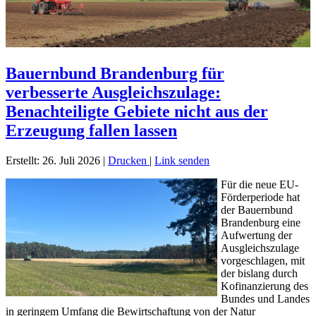
Bauernbund Brandenburg für
verbesserte Ausgleichszulage:
Benachteiligte Gebiete nicht aus der
Erzeugung fallen lassen
Erstellt: 26. Juli 2026
|
Drucken
|
Link senden
Für die neue EU-
Förderperiode hat
der Bauernbund
Brandenburg eine
Aufwertung der
Ausgleichszulage
vorgeschlagen, mit
der bislang durch
Kofinanzierung des
Bundes und Landes
in geringem Umfang die Bewirtschaftung von der Natur