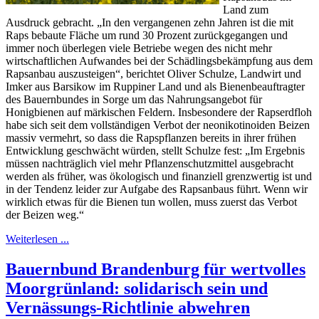
Land zum
Ausdruck gebracht. „In den vergangenen zehn Jahren ist die mit
Raps bebaute Fläche um rund 30 Prozent zurückgegangen und
immer noch überlegen viele Betriebe wegen des nicht mehr
wirtschaftlichen Aufwandes bei der Schädlingsbekämpfung aus dem
Rapsanbau auszusteigen“, berichtet Oliver Schulze, Landwirt und
Imker aus Barsikow im Ruppiner Land und als Bienenbeauftragter
des Bauernbundes in Sorge um das Nahrungsangebot für
Honigbienen auf märkischen Feldern. Insbesondere der Rapserdfloh
habe sich seit dem vollständigen Verbot der neonikotinoiden Beizen
massiv vermehrt, so dass die Rapspflanzen bereits in ihrer frühen
Entwicklung geschwächt würden, stellt Schulze fest: „Im Ergebnis
müssen nachträglich viel mehr Pflanzenschutzmittel ausgebracht
werden als früher, was ökologisch und finanziell grenzwertig ist und
in der Tendenz leider zur Aufgabe des Rapsanbaus führt. Wenn wir
wirklich etwas für die Bienen tun wollen, muss zuerst das Verbot
der Beizen weg.“
Weiterlesen ...
Bauernbund Brandenburg für wertvolles
Moorgrünland: solidarisch sein und
Vernässungs-Richtlinie abwehren