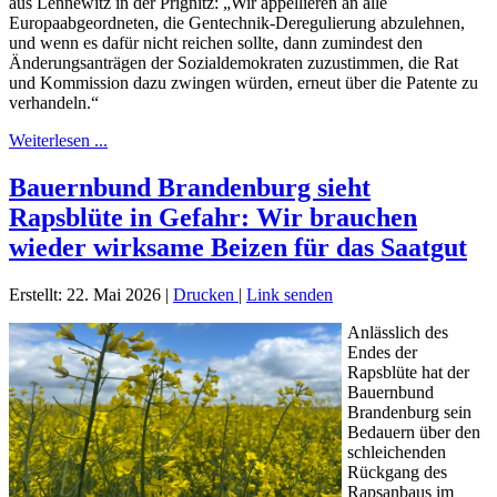
aus Lennewitz in der Prignitz: „Wir appellieren an alle
Europaabgeordneten, die Gentechnik-Deregulierung abzulehnen,
und wenn es dafür nicht reichen sollte, dann zumindest den
Änderungsanträgen der Sozialdemokraten zuzustimmen, die Rat
und Kommission dazu zwingen würden, erneut über die Patente zu
verhandeln.“
Weiterlesen ...
Bauernbund Brandenburg sieht
Rapsblüte in Gefahr: Wir brauchen
wieder wirksame Beizen für das Saatgut
Erstellt: 22. Mai 2026
|
Drucken
|
Link senden
Anlässlich des
Endes der
Rapsblüte hat der
Bauernbund
Brandenburg sein
Bedauern über den
schleichenden
Rückgang des
Rapsanbaus im