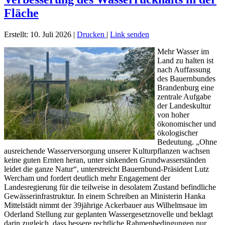
Fläche
Erstellt: 10. Juli 2026
|
Drucken
|
Link senden
Mehr Wasser im
Land zu halten ist
nach Auffassung
des Bauernbundes
Brandenburg eine
zentrale Aufgabe
der Landeskultur
von hoher
ökonomischer und
ökologischer
Bedeutung. „Ohne
ausreichende Wasserversorgung unserer Kulturpflanzen wachsen
keine guten Ernten heran, unter sinkenden Grundwasserständen
leidet die ganze Natur“, unterstreicht Bauernbund-Präsident Lutz
Wercham und fordert deutlich mehr Engagement der
Landesregierung für die teilweise in desolatem Zustand befindliche
Gewässerinfrastruktur. In einem Schreiben an Ministerin Hanka
Mittelstädt nimmt der 39jährige Ackerbauer aus Wilhelmsaue im
Oderland Stellung zur geplanten Wassergesetznovelle und beklagt
darin zugleich, dass bessere rechtliche Rahmenbedingungen nur