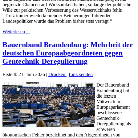
begrenzte Chancen auf Wirksamkeit haben, so lange der politische
Wille zur praktischen Verbesserung des Wasserrückhalts fehlt:
„Trotz immer wiederkehrender Beteuerungen führender
Landespolitiker wurde das Problem bisher stets vertagt.“
Weiterlesen ...
Bauernbund Brandenburg: Mehrheit der
deutschen Europaabgeordneten gegen
Gentechnik-Deregulierung
Erstellt: 21. Juni 2026
|
Drucken
|
Link senden
Der Bauernbund
Brandenburg hat
die letzten
Mittwoch im
Europaparlament
beschlossene
Gentechnik-
Deregulierung als
schweren
ökonomischen Fehler bezeichnet und den Abgeordneten von