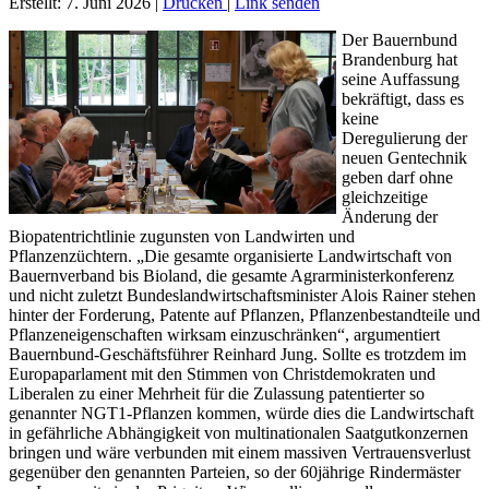
Erstellt: 7. Juni 2026
|
Drucken
|
Link senden
Der Bauernbund
Brandenburg hat
seine Auffassung
bekräftigt, dass es
keine
Deregulierung der
neuen Gentechnik
geben darf ohne
gleichzeitige
Änderung der
Biopatentrichtlinie zugunsten von Landwirten und
Pflanzenzüchtern. „Die gesamte organisierte Landwirtschaft von
Bauernverband bis Bioland, die gesamte Agrarministerkonferenz
und nicht zuletzt Bundeslandwirtschaftsminister Alois Rainer stehen
hinter der Forderung, Patente auf Pflanzen, Pflanzenbestandteile und
Pflanzeneigenschaften wirksam einzuschränken“, argumentiert
Bauernbund-Geschäftsführer Reinhard Jung. Sollte es trotzdem im
Europaparlament mit den Stimmen von Christdemokraten und
Liberalen zu einer Mehrheit für die Zulassung patentierter so
genannter NGT1-Pflanzen kommen, würde dies die Landwirtschaft
in gefährliche Abhängigkeit von multinationalen Saatgutkonzernen
bringen und wäre verbunden mit einem massiven Vertrauensverlust
gegenüber den genannten Parteien, so der 60jährige Rindermäster