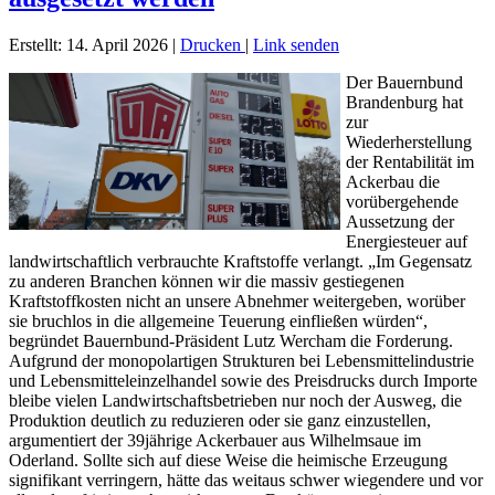
Erstellt: 14. April 2026
|
Drucken
|
Link senden
Der Bauernbund
Brandenburg hat
zur
Wiederherstellung
der Rentabilität im
Ackerbau die
vorübergehende
Aussetzung der
Energiesteuer auf
landwirtschaftlich verbrauchte Kraftstoffe verlangt. „Im Gegensatz
zu anderen Branchen können wir die massiv gestiegenen
Kraftstoffkosten nicht an unsere Abnehmer weitergeben, worüber
sie bruchlos in die allgemeine Teuerung einfließen würden“,
begründet Bauernbund-Präsident Lutz Wercham die Forderung.
Aufgrund der monopolartigen Strukturen bei Lebensmittelindustrie
und Lebensmitteleinzelhandel sowie des Preisdrucks durch Importe
bleibe vielen Landwirtschaftsbetrieben nur noch der Ausweg, die
Produktion deutlich zu reduzieren oder sie ganz einzustellen,
argumentiert der 39jährige Ackerbauer aus Wilhelmsaue im
Oderland. Sollte sich auf diese Weise die heimische Erzeugung
signifikant verringern, hätte das weitaus schwer wiegendere und vor