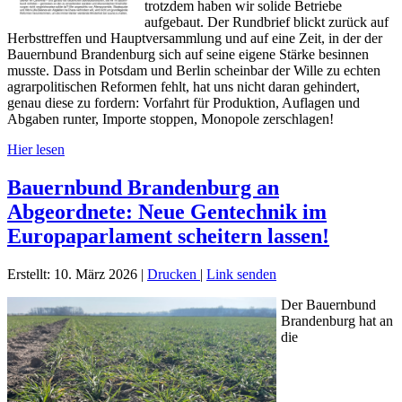
trotzdem haben wir solide Betriebe
aufgebaut. Der Rundbrief blickt zurück auf
Herbsttreffen und Hauptversammlung und auf eine Zeit, in der der
Bauernbund Brandenburg sich auf seine eigene Stärke besinnen
musste. Dass in Potsdam und Berlin scheinbar der Wille zu echten
agrarpolitischen Reformen fehlt, hat uns nicht daran gehindert,
genau diese zu fordern: Vorfahrt für Produktion, Auflagen und
Abgaben runter, Importe stoppen, Monopole zerschlagen!
Hier lesen
Bauernbund Brandenburg an
Abgeordnete: Neue Gentechnik im
Europaparlament scheitern lassen!
Erstellt: 10. März 2026
|
Drucken
|
Link senden
Der Bauernbund
Brandenburg hat an
die