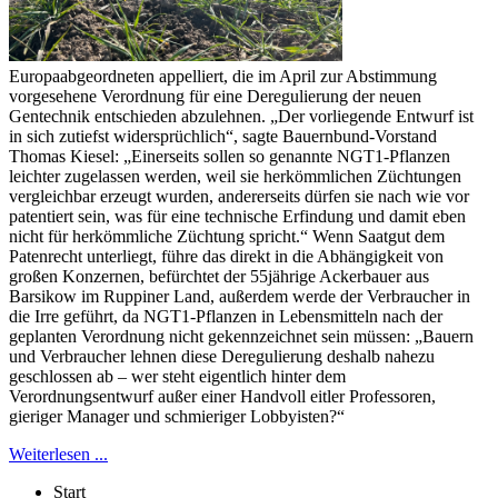
Europaabgeordneten appelliert, die im April zur Abstimmung
vorgesehene Verordnung für eine Deregulierung der neuen
Gentechnik entschieden abzulehnen. „Der vorliegende Entwurf ist
in sich zutiefst widersprüchlich“, sagte Bauernbund-Vorstand
Thomas Kiesel: „Einerseits sollen so genannte NGT1-Pflanzen
leichter zugelassen werden, weil sie herkömmlichen Züchtungen
vergleichbar erzeugt wurden, andererseits dürfen sie nach wie vor
patentiert sein, was für eine technische Erfindung und damit eben
nicht für herkömmliche Züchtung spricht.“ Wenn Saatgut dem
Patenrecht unterliegt, führe das direkt in die Abhängigkeit von
großen Konzernen, befürchtet der 55jährige Ackerbauer aus
Barsikow im Ruppiner Land, außerdem werde der Verbraucher in
die Irre geführt, da NGT1-Pflanzen in Lebensmitteln nach der
geplanten Verordnung nicht gekennzeichnet sein müssen: „Bauern
und Verbraucher lehnen diese Deregulierung deshalb nahezu
geschlossen ab – wer steht eigentlich hinter dem
Verordnungsentwurf außer einer Handvoll eitler Professoren,
gieriger Manager und schmieriger Lobbyisten?“
Weiterlesen ...
Start