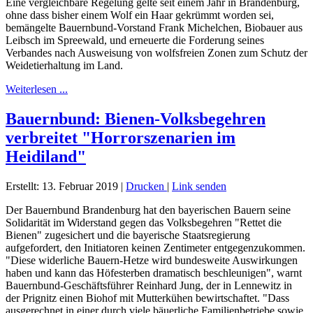
Eine vergleichbare Regelung gelte seit einem Jahr in Brandenburg,
ohne dass bisher einem Wolf ein Haar gekrümmt worden sei,
bemängelte Bauernbund-Vorstand Frank Michelchen, Biobauer aus
Leibsch im Spreewald, und erneuerte die Forderung seines
Verbandes nach Ausweisung von wolfsfreien Zonen zum Schutz der
Weidetierhaltung im Land.
Weiterlesen ...
Bauernbund: Bienen-Volksbegehren
verbreitet "Horrorszenarien im
Heidiland"
Erstellt: 13. Februar 2019
|
Drucken
|
Link senden
Der Bauernbund Brandenburg hat den bayerischen Bauern seine
Solidarität im Widerstand gegen das Volksbegehren "Rettet die
Bienen" zugesichert und die bayerische Staatsregierung
aufgefordert, den Initiatoren keinen Zentimeter entgegenzukommen.
"Diese widerliche Bauern-Hetze wird bundesweite Auswirkungen
haben und kann das Höfesterben dramatisch beschleunigen", warnt
Bauernbund-Geschäftsführer Reinhard Jung, der in Lennewitz in
der Prignitz einen Biohof mit Mutterkühen bewirtschaftet. "Dass
ausgerechnet in einer durch viele bäuerliche Familienbetriebe sowie