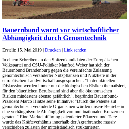
Bauernbund warnt vor wirtschaftlicher
Abhängigkeit durch Genomtechnik
Erstellt: 15. Mai 2019
|
Drucken
|
Link senden
In einem Schreiben an den Spitzenkandidaten der Europäischen
Volkspartei und CSU-Politiker Manfred Weber hat sich der
Bauernbund Brandenburg gegen die vereinfachte Zulassung
genomtechnisch veränderter Nutzpflanzen und Nutztiere in der
europäischen Landwirtschaft ausgesprochen. "In der aktuellen
Diskussion werden immer nur die biologischen Risiken thematisiert,
für den bäuerlichen Berufsstand sind aber die ökonomischen
Risiken mindestens ebenso gefährlich", begründet Bauernbund-
Präsident Marco Hintze seine Initiative: "Durch die Patente auf
genomtechnisch veränderte Organismen würden unsere Betriebe in
eine verhängnisvolle Abhängigkeit von multinationalen Konzernen
geraten." Eine Markteinführung patentierter Pflanzen und Tiere
wurde das Kräfteverhältnis innerhalb der Agrarbranche massiv
verschieben zulasten der mittelständisch strukturierten