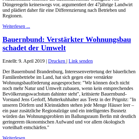
Düngeregeln keineswegs vor, argumentiert der 47jährige Landwirt
und plädiert daher für eine Differenzierung nach Betrieben und
Regionen.
Weiterlesen ...
Bauernbund: Verstärkter Wohnungsbau
schadet der Umwelt
Erstellt: 9. April 2019
|
Drucken
|
Link senden
Der Bauernbund Brandenburg, Interessenvertretung der bäuerlichen
Familienbetriebe im Land, hat sich gegen eine verstärkte
Wohnungsbauförderung ausgesprochen: "Wir können doch nicht
noch mehr Natur und Umwelt zubauen, wenn kein entsprechendes
Bevölkerungswachstum dahinter steht", kritisierte Bauernbund-
Vorstand Jens Gerloff, Mutterkuhhalter aus Teetz in der Prignitz: "In
unseren Dörfern und Kleinstädten stehen jede Menge Häuser leer –
ein paar zusätzliche Regionalzüge und ein intelligentes Busnetz
würden das Wohnungsproblem im Ballungsraum Berlin mit deutlich
geringerem ökonomischen Aufwand und vor allem ökologisch
vorteilhaft entschärfen."
Weiterlesen ...