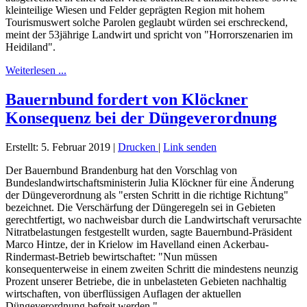
kleinteilige Wiesen und Felder geprägten Region mit hohem
Tourismuswert solche Parolen geglaubt würden sei erschreckend,
meint der 53jährige Landwirt und spricht von "Horrorszenarien im
Heidiland".
Weiterlesen ...
Bauernbund fordert von Klöckner
Konsequenz bei der Düngeverordnung
Erstellt: 5. Februar 2019
|
Drucken
|
Link senden
Der Bauernbund Brandenburg hat den Vorschlag von
Bundeslandwirtschaftsministerin Julia Klöckner für eine Änderung
der Düngeverordnung als "ersten Schritt in die richtige Richtung"
bezeichnet. Die Verschärfung der Düngeregeln sei in Gebieten
gerechtfertigt, wo nachweisbar durch die Landwirtschaft verursachte
Nitratbelastungen festgestellt wurden, sagte Bauernbund-Präsident
Marco Hintze, der in Krielow im Havelland einen Ackerbau-
Rindermast-Betrieb bewirtschaftet: "Nun müssen
konsequenterweise in einem zweiten Schritt die mindestens neunzig
Prozent unserer Betriebe, die in unbelasteten Gebieten nachhaltig
wirtschaften, von überflüssigen Auflagen der aktuellen
Düngeverordnung befreit werden."