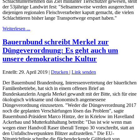
Schlachtunternehmen das Ziel militanter Tierschützer gewesen, stellt
der 53jährige Landwirt fest: "Seltsamerweise werden ausgerechnet
diejenigen regionalen Fleischverarbeiter kaputt gemacht, die vielen
Schlachttieren bisher lange Transportwege erspart haben."
Weiterlesen ...
Bauernbund schreibt Merkel zur
Düngeverordnung: Es geht auch um
unsere demokratische Kultur
Erstellt: 29. April 2019
|
Drucken
|
Link senden
Der Bauernbund Brandenburg, Interessenvertretung der bäuerlichen
Familienbetriebe, hat sich in einem offenen Brief an
Bundeskanzlerin Angela Merkel gewandt mit der Bitte, sich für eine
ökologisch wirksame und ökonomisch angemessene
Düngeverordnung einzusetzen. "Weder die Düngeverordnung 2017
noch die geplanten Verschärfungen lösen das Problem", sagte
Bauernbund-Präsident Marco Hintze, der in Krielow im Havelland
Ackerbau und Mutterkuhhaltung betreibt: "Das ist wie wenn man
wegen einer Handvoll Raser überall Tempo 30 vorschreibt, statt an
den Unfallschwerpunkten Blitzer aufzustellen." Die EU-
Nitratrichtlinie schreibe die flächendeckende Gültigkeit von