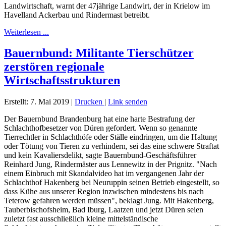
Landwirtschaft, warnt der 47jährige Landwirt, der in Krielow im
Havelland Ackerbau und Rindermast betreibt.
Weiterlesen ...
Bauernbund: Militante Tierschützer
zerstören regionale
Wirtschaftsstrukturen
Erstellt: 7. Mai 2019
|
Drucken
|
Link senden
Der Bauernbund Brandenburg hat eine harte Bestrafung der
Schlachthofbesetzer von Düren gefordert. Wenn so genannte
Tierrechtler in Schlachthöfe oder Ställe eindringen, um die Haltung
oder Tötung von Tieren zu verhindern, sei das eine schwere Straftat
und kein Kavaliersdelikt, sagte Bauernbund-Geschäftsführer
Reinhard Jung, Rindermäster aus Lennewitz in der Prignitz. "Nach
einem Einbruch mit Skandalvideo hat im vergangenen Jahr der
Schlachthof Hakenberg bei Neuruppin seinen Betrieb eingestellt, so
dass Kühe aus unserer Region inzwischen mindestens bis nach
Teterow gefahren werden müssen", beklagt Jung. Mit Hakenberg,
Tauberbischofsheim, Bad Iburg, Laatzen und jetzt Düren seien
zuletzt fast ausschließlich kleine mittelständische