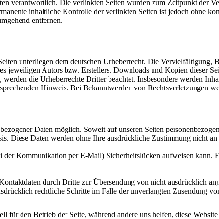
 Seiten verantwortlich. Die verlinkten Seiten wurden zum Zeitpunkt der 
manente inhaltliche Kontrolle der verlinkten Seiten ist jedoch ohne ko
umgehend entfernen.
n Seiten unterliegen dem deutschen Urheberrecht. Die Vervielfältigung, 
 jeweiligen Autors bzw. Erstellers. Downloads und Kopien dieser Seite
n, werden die Urheberrechte Dritter beachtet. Insbesondere werden Inhal
tsprechenden Hinweis. Bei Bekanntwerden von Rechtsverletzungen wer
nbezogener Daten möglich. Soweit auf unseren Seiten personenbezogen
 Basis. Diese Daten werden ohne Ihre ausdrückliche Zustimmung nicht an
ei der Kommunikation per E-Mail) Sicherheitslücken aufweisen kann. Ei
ontaktdaten durch Dritte zur Übersendung von nicht ausdrücklich ang
ausdrücklich rechtliche Schritte im Falle der unverlangten Zusendung 
ell für den Betrieb der Seite, während andere uns helfen, diese Websit