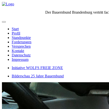
Der Bauernbund Brandenburg vertritt fach
Start
Profil
Standpunkte
Forderungen
Versprechen
Kontakt
Datenschutz
Impressum
Initiative WOLFS FREIE ZONE
Bilderschau 25 Jahre Bauernbund