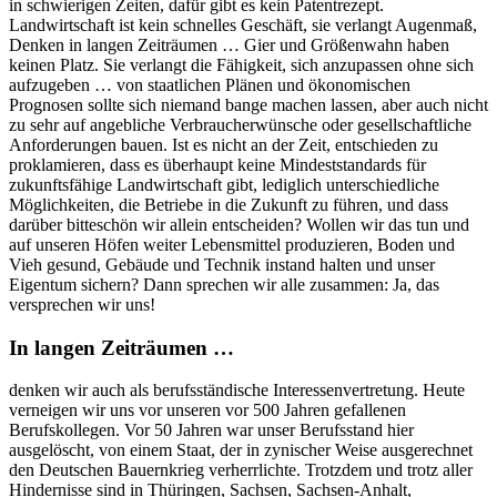
in schwierigen Zeiten, dafür gibt es kein Patentrezept.
Landwirtschaft ist kein schnelles Geschäft, sie verlangt Augenmaß,
Denken in langen Zeiträumen … Gier und Größenwahn haben
keinen Platz. Sie verlangt die Fähigkeit, sich anzupassen ohne sich
aufzugeben … von staatlichen Plänen und ökonomischen
Prognosen sollte sich niemand bange machen lassen, aber auch nicht
zu sehr auf angebliche Verbraucherwünsche oder gesellschaftliche
Anforderungen bauen. Ist es nicht an der Zeit, entschieden zu
proklamieren, dass es überhaupt keine Mindeststandards für
zukunftsfähige Landwirtschaft gibt, lediglich unterschiedliche
Möglichkeiten, die Betriebe in die Zukunft zu führen, und dass
darüber bitteschön wir allein entscheiden? Wollen wir das tun und
auf unseren Höfen weiter Lebensmittel produzieren, Boden und
Vieh gesund, Gebäude und Technik instand halten und unser
Eigentum sichern? Dann sprechen wir alle zusammen: Ja, das
versprechen wir uns!
In langen Zeiträumen …
denken wir auch als berufsständische Interessenvertretung. Heute
verneigen wir uns vor unseren vor 500 Jahren gefallenen
Berufskollegen. Vor 50 Jahren war unser Berufsstand hier
ausgelöscht, von einem Staat, der in zynischer Weise ausgerechnet
den Deutschen Bauernkrieg verherrlichte. Trotzdem und trotz aller
Hindernisse sind in Thüringen, Sachsen, Sachsen-Anhalt,