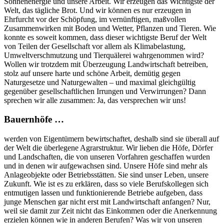
Sonnenenergie und unsere Arbeit. Wir erzeugen das Wichtigste der
Welt, das tägliche Brot. Und wir können es nur erzeugen in
Ehrfurcht vor der Schöpfung, im vernünftigen, maßvollen
Zusammenwirken mit Boden und Wetter, Pflanzen und Tieren. Wie
konnte es soweit kommen, dass dieser wichtigste Beruf der Welt
von Teilen der Gesellschaft vor allem als Klimabelastung,
Umweltverschmutzung und Tierquälerei wahrgenommen wird?
Wollen wir trotzdem mit Überzeugung Landwirtschaft betreiben,
stolz auf unsere harte und schöne Arbeit, demütig gegen
Naturgesetze und Naturgewalten – und maximal gleichgültig
gegenüber gesellschaftlichen Irrungen und Verwirrungen? Dann
sprechen wir alle zusammen: Ja, das versprechen wir uns!
Bauernhöfe …
werden von Eigentümern bewirtschaftet, deshalb sind sie überall auf
der Welt die überlegene Agrarstruktur. Wir lieben die Höfe, Dörfer
und Landschaften, die von unseren Vorfahren geschaffen wurden
und in denen wir aufgewachsen sind. Unsere Höfe sind mehr als
Anlageobjekte oder Betriebsstätten. Sie sind unser Leben, unsere
Zukunft. Wie ist es zu erklären, dass so viele Berufskollegen sich
entmutigen lassen und funktionierende Betriebe aufgeben, dass
junge Menschen gar nicht erst mit Landwirtschaft anfangen? Nur,
weil sie damit zur Zeit nicht das Einkommen oder die Anerkennung
erzielen können wie in anderen Berufen? Was wir von unseren