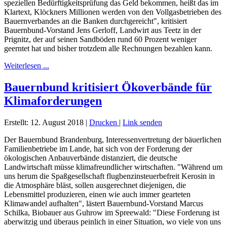
speziellen Bedürftigkeitsprüfung das Geld bekommen, heißt das im
Klartext, Klöckners Millionen werden von den Vollgasbetrieben des
Bauernverbandes an die Banken durchgereicht", kritisiert
Bauernbund-Vorstand Jens Gerloff, Landwirt aus Teetz in der
Prignitz, der auf seinen Sandböden rund 60 Prozent weniger
geerntet hat und bisher trotzdem alle Rechnungen bezahlen kann.
Weiterlesen ...
Bauernbund kritisiert Ökoverbände für
Klimaforderungen
Erstellt: 12. August 2018
|
Drucken
|
Link senden
Der Bauernbund Brandenburg, Interessenvertretung der bäuerlichen
Familienbetriebe im Lande, hat sich von der Forderung der
ökologischen Anbauverbände distanziert, die deutsche
Landwirtschaft müsse klimafreundlicher wirtschaften. "Während um
uns herum die Spaßgesellschaft flugbenzinsteuerbefreit Kerosin in
die Atmosphäre bläst, sollen ausgerechnet diejenigen, die
Lebensmittel produzieren, einen wie auch immer gearteten
Klimawandel aufhalten", lästert Bauernbund-Vorstand Marcus
Schilka, Biobauer aus Guhrow im Spreewald: "Diese Forderung ist
aberwitzig und überaus peinlich in einer Situation, wo viele von uns