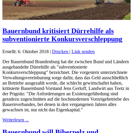
Bauernbund kritisiert Dürrehilfe als
subventionierte Konkursverschleppung
Erstellt: 6. Oktober 2018
|
Drucken
|
Link senden
Der Bauernbund Brandenburg hat die zwischen Bund und Ländern
ausgehandelte Dürrehilfe als "subventionierte
Konkursverschleppung" bezeichnet. Die vorgestern unterzeichnete
Verwaltungsvereinbarung sorge dafür, dass das Geld ausschließlich
an Betriebe ausgezahlt werde, die schlecht gewirtschaftet haben,
kritisierte Bauernbund-Vorstand Jens Gerloff, Landwirt aus Teetz in
der Prignitz: "Die Anforderungen an Existenzgefährdung sind
geradezu zugeschnitten auf die hochmodernen Vorzeigebetriebe des
Bauernverbandes, bei denen in den vergangenen Jahren alles
gewachsen ist, nur nicht das Eigenkapital."
Weiterlesen ...
Bauernbund will Biberpelz und