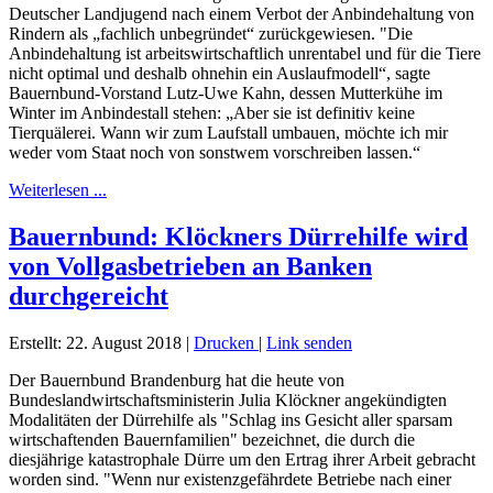
Deutscher Landjugend nach einem Verbot der Anbindehaltung von
Rindern als „fachlich unbegründet“ zurückgewiesen. "Die
Anbindehaltung ist arbeitswirtschaftlich unrentabel und für die Tiere
nicht optimal und deshalb ohnehin ein Auslaufmodell“, sagte
Bauernbund-Vorstand Lutz-Uwe Kahn, dessen Mutterkühe im
Winter im Anbindestall stehen: „Aber sie ist definitiv keine
Tierquälerei. Wann wir zum Laufstall umbauen, möchte ich mir
weder vom Staat noch von sonstwem vorschreiben lassen.“
Weiterlesen ...
Bauernbund: Klöckners Dürrehilfe wird
von Vollgasbetrieben an Banken
durchgereicht
Erstellt: 22. August 2018
|
Drucken
|
Link senden
Der Bauernbund Brandenburg hat die heute von
Bundeslandwirtschaftsministerin Julia Klöckner angekündigten
Modalitäten der Dürrehilfe als "Schlag ins Gesicht aller sparsam
wirtschaftenden Bauernfamilien" bezeichnet, die durch die
diesjährige katastrophale Dürre um den Ertrag ihrer Arbeit gebracht
worden sind. "Wenn nur existenzgefährdete Betriebe nach einer