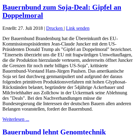
Bauernbund zum Soja-Deal: Gipfel an
Doppelmoral
Erstellt: 27. Juli 2018
|
Drucken
|
Link senden
Der Bauernbund Brandenburg hat die Übereinkunft des EU-
Kommissionspräsidenten Jean-Claude Juncker mit dem US-
Präsidenten Donald Trump als "Gipfel an Doppelmoral" bezeichnet.
"Einerseits überzieht uns die EU mit fragwürdigen Umweltauflagen,
die die Produktion hierzulande verteuern, andererseits öffnet Juncker
die Grenzen für noch mehr billiges US-Soja", kritisierte
Bauernbund-Vorstand Hans-Jürgen Paulsen. Das amerikanische
Soja sei fast durchweg genmanipuliert und aufgrund der daraus
folgenden primitiven Produktionsverfahren mit hohen Glyphosat-
Rückständen belastet, begründete der 54jährige Ackerbauer und
Milchviehhalter aus Zollchow in der Uckermark seine Ablehnung
des "Deals". Bei den Nachverhandlungen müsse die
Bundesregierung die Interessen der deutschen Bauern allen anderen
Belangen voranstellen, fordert der Bauernbund.
Weiterlesen ...
Bauernbund lehnt Genomtechnik