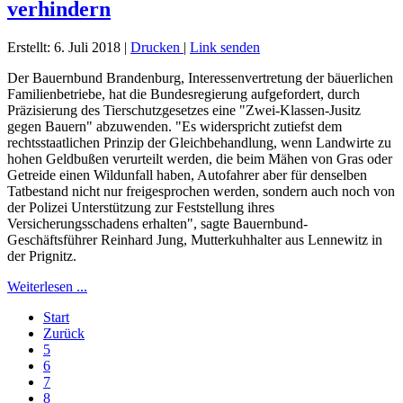
verhindern
Erstellt: 6. Juli 2018
|
Drucken
|
Link senden
Der Bauernbund Brandenburg, Interessenvertretung der bäuerlichen
Familienbetriebe, hat die Bundesregierung aufgefordert, durch
Präzisierung des Tierschutzgesetzes eine "Zwei-Klassen-Jusitz
gegen Bauern" abzuwenden. "Es widerspricht zutiefst dem
rechtsstaatlichen Prinzip der Gleichbehandlung, wenn Landwirte zu
hohen Geldbußen verurteilt werden, die beim Mähen von Gras oder
Getreide einen Wildunfall haben, Autofahrer aber für denselben
Tatbestand nicht nur freigesprochen werden, sondern auch noch von
der Polizei Unterstützung zur Feststellung ihres
Versicherungsschadens erhalten", sagte Bauernbund-
Geschäftsführer Reinhard Jung, Mutterkuhhalter aus Lennewitz in
der Prignitz.
Weiterlesen ...
Start
Zurück
5
6
7
8