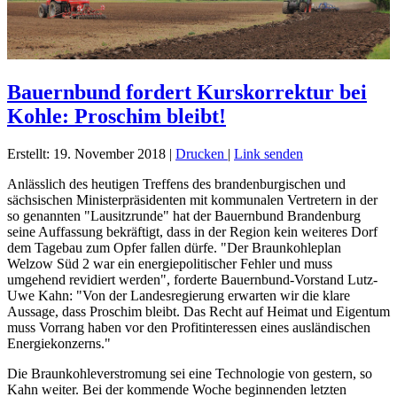
Bauernbund fordert Kurskorrektur bei
Kohle: Proschim bleibt!
Erstellt: 19. November 2018
|
Drucken
|
Link senden
Anlässlich des heutigen Treffens des brandenburgischen und
sächsischen Ministerpräsidenten mit kommunalen Vertretern in der
so genannten "Lausitzrunde" hat der Bauernbund Brandenburg
seine Auffassung bekräftigt, dass in der Region kein weiteres Dorf
dem Tagebau zum Opfer fallen dürfe. "Der Braunkohleplan
Welzow Süd 2 war ein energiepolitischer Fehler und muss
umgehend revidiert werden", forderte Bauernbund-Vorstand Lutz-
Uwe Kahn: "Von der Landesregierung erwarten wir die klare
Aussage, dass Proschim bleibt. Das Recht auf Heimat und Eigentum
muss Vorrang haben vor den Profitinteressen eines ausländischen
Energiekonzerns."
Die Braunkohleverstromung sei eine Technologie von gestern, so
Kahn weiter. Bei der kommende Woche beginnenden letzten