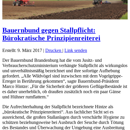
Bauernbund gegen Stallpflicht:
Bürokratische Prinzipienreiterei
Erstellt: 9. März 2017
|
Drucken
|
Link senden
Der Bauernbund Brandenburg hat die vom Jusitz- und
Verbraucherschutzministerium verhängte Stallpflicht als wirkungslos
und unverhältnismäßig bezeichnet und ihre sofortige Aufhebung
gefordert. „Alle Wildvögel sind inzwischen mit dem Vogelgrippe-
Erreger in Berührung gekommen“, sagte Bauernbund-Präsident
Marco Hintze: „Für die Sicherheit der größeren Geflügelbestände ist
es daher unerheblich, ob draußen zusätzlich noch ein paar Gänse
und Hühner rumflattern.“
Die Aufrechterhaltung der Stallpflicht bezeichnete Hintze als
„bürokratische Prinzipienreiterei“. Aus fachlicher Sicht sei es
ausreichend, die großen Stallanlagen durch verschärfte Hygiene zu
schützen beziehungsweise bei Ausbruch der Seuche durch Tötung
des Bestandes und Überwachung der Umgebung eine Ausbreitung