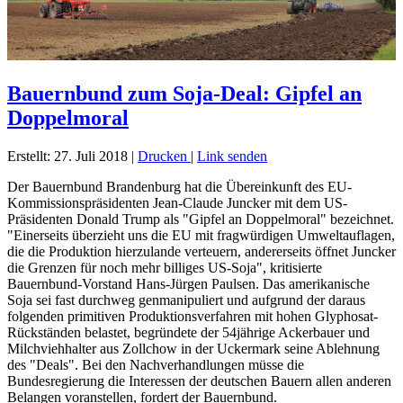
Bauernbund zum Soja-Deal: Gipfel an
Doppelmoral
Erstellt: 27. Juli 2018
|
Drucken
|
Link senden
Der Bauernbund Brandenburg hat die Übereinkunft des EU-
Kommissionspräsidenten Jean-Claude Juncker mit dem US-
Präsidenten Donald Trump als "Gipfel an Doppelmoral" bezeichnet.
"Einerseits überzieht uns die EU mit fragwürdigen Umweltauflagen,
die die Produktion hierzulande verteuern, andererseits öffnet Juncker
die Grenzen für noch mehr billiges US-Soja", kritisierte
Bauernbund-Vorstand Hans-Jürgen Paulsen. Das amerikanische
Soja sei fast durchweg genmanipuliert und aufgrund der daraus
folgenden primitiven Produktionsverfahren mit hohen Glyphosat-
Rückständen belastet, begründete der 54jährige Ackerbauer und
Milchviehhalter aus Zollchow in der Uckermark seine Ablehnung
des "Deals". Bei den Nachverhandlungen müsse die
Bundesregierung die Interessen der deutschen Bauern allen anderen
Belangen voranstellen, fordert der Bauernbund.