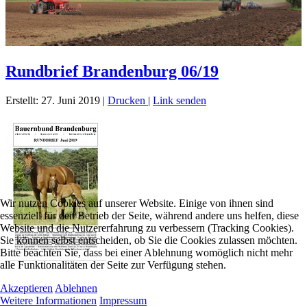
Rundbrief Brandenburg 06/19
Erstellt: 27. Juni 2019
|
Drucken
|
Link senden
Wir nutzen Cookies auf unserer Website. Einige von ihnen sind
essenziell für den Betrieb der Seite, während andere uns helfen, diese
Website und die Nutzererfahrung zu verbessern (Tracking Cookies).
Sie können selbst entscheiden, ob Sie die Cookies zulassen möchten.
Bitte beachten Sie, dass bei einer Ablehnung womöglich nicht mehr
alle Funktionalitäten der Seite zur Verfügung stehen.
Akzeptieren
Ablehnen
Weitere Informationen
Impressum