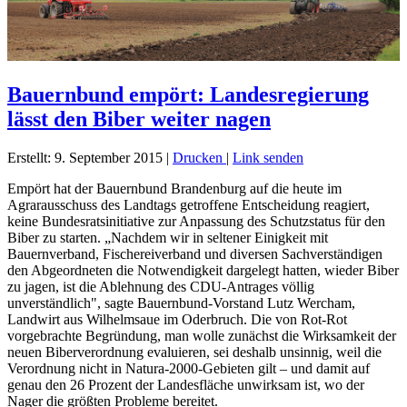
Bauernbund empört: Landesregierung
lässt den Biber weiter nagen
Erstellt: 9. September 2015
|
Drucken
|
Link senden
Empört hat der Bauernbund Brandenburg auf die heute im
Agrarausschuss des Landtags getroffene Entscheidung reagiert,
keine Bundesratsinitiative zur Anpassung des Schutzstatus für den
Biber zu starten. „Nachdem wir in seltener Einigkeit mit
Bauernverband, Fischereiverband und diversen Sachverständigen
den Abgeordneten die Notwendigkeit dargelegt hatten, wieder Biber
zu jagen, ist die Ablehnung des CDU-Antrages völlig
unverständlich", sagte Bauernbund-Vorstand Lutz Wercham,
Landwirt aus Wilhelmsaue im Oderbruch. Die von Rot-Rot
vorgebrachte Begründung, man wolle zunächst die Wirksamkeit der
neuen Biberverordnung evaluieren, sei deshalb unsinnig, weil die
Verordnung nicht in Natura-2000-Gebieten gilt – und damit auf
genau den 26 Prozent der Landesfläche unwirksam ist, wo der
Nager die größten Probleme bereitet.