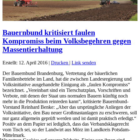
Bauernbund kritisiert faulen
Kompromiss beim Volksbegehren gegen
Massentierhaltung
Erstellt: 12. April 2016
|
Drucken
|
Link senden
Der Bauernbund Brandenburg, Vertretung der bäuerlichen
Familienbetriebe im Land, hat die zwischen Landesregierung und
Volksinitiative ausgehandelte Einigung als „faulen Kompromiss“
bezeichnet. „Vereinbart sind ein Tierschutzplan, Vorschriften und
Verbote, mit denen der Staat uns normalen Bauern künftig noch
mehr in die Produktion reinreden kann“, kritisierte Bauernbund-
Vorstand Reinhard Benke: „Aber das ursprüngliche Anliegen der
Volksinitiative, den Bau neuer Großmastanlagen zu erschweren, soll
nur ganz allgemein geprüft werden und ist damit praktisch erledigt.“
Positiv an dem Papier sei lediglich, dass das Verbandsklagerecht
vom Tisch sei, so der Landwirt aus Mörz im Landkreis Potsdam-
Mittelmark.