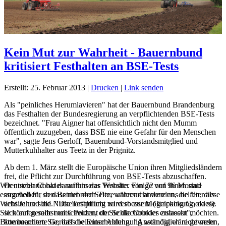
Kein Mut zur Wahrheit - Bauernbund
kritisiert Festhalten an BSE-Tests
Erstellt: 25. Februar 2013
|
Drucken
|
Link senden
Als "peinliches Herumlavieren" hat der Bauernbund Brandenburg
das Festhalten der Bundesregierung an verpflichtenden BSE-Tests
bezeichnet. "Frau Aigner hat offensichtlich nicht den Mumm
öffentlich zuzugeben, dass BSE nie eine Gefahr für den Menschen
war", sagte Jens Gerloff, Bauernbund-Vorstandsmitglied und
Mutterkuhhalter aus Teetz in der Prignitz.
Ab dem 1. März stellt die Europäische Union ihren Mitgliedsländern
frei, die Pflicht zur Durchführung von BSE-Tests abzuschaffen.
Deutschland hat daraufhin das Testalter von 72 auf 96 Monate
Wir nutzen Cookies auf unserer Website. Einige von ihnen sind
angehoben, so dass nur noch Tiere untersucht werden, die älter als
essenziell für den Betrieb der Seite, während andere uns helfen, diese
acht Jahre sind. "Die Testpflicht wird so zur Mogelpackung, da sie
Website und die Nutzererfahrung zu verbessern (Tracking Cookies).
sich auf gerade mal 6 Prozent der Schlachtrinder erstreckt",
Sie können selbst entscheiden, ob Sie die Cookies zulassen möchten.
kommentierte Gerloff die Entscheidung: "Anständig wäre gewesen,
Bitte beachten Sie, dass bei einer Ablehnung womöglich nicht mehr