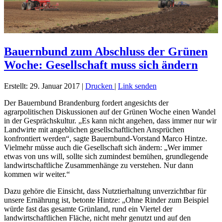
Bauernbund zum Abschluss der Grünen
Woche: Gesellschaft muss sich ändern
Erstellt: 29. Januar 2017
|
Drucken
|
Link senden
Der Bauernbund Brandenburg fordert angesichts der
agrarpolitischen Diskussionen auf der Grünen Woche einen Wandel
in der Gesprächskultur. „Es kann nicht angehen, dass immer nur wir
Landwirte mit angeblichen gesellschaftlichen Ansprüchen
konfrontiert werden“, sagte Bauernbund-Vorstand Marco Hintze.
Vielmehr müsse auch die Gesellschaft sich ändern: „Wer immer
etwas von uns will, sollte sich zumindest bemühen, grundlegende
landwirtschaftliche Zusammenhänge zu verstehen. Nur dann
kommen wir weiter.“
Dazu gehöre die Einsicht, dass Nutztierhaltung unverzichtbar für
unsere Ernährung ist, betonte Hintze: „Ohne Rinder zum Beispiel
würde fast das gesamte Grünland, rund ein Viertel der
landwirtschaftlichen Fläche, nicht mehr genutzt und auf den