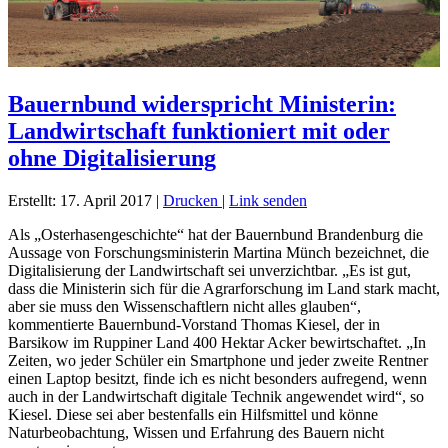
Bauernbund widerspricht Ministerin:
Landwirtschaft funktioniert mit oder
ohne Digitalisierung
Erstellt: 17. April 2017
|
Drucken
|
Link senden
Als „Osterhasengeschichte“ hat der Bauernbund Brandenburg die
Aussage von Forschungsministerin Martina Münch bezeichnet, die
Digitalisierung der Landwirtschaft sei unverzichtbar. „Es ist gut,
dass die Ministerin sich für die Agrarforschung im Land stark macht,
aber sie muss den Wissenschaftlern nicht alles glauben“,
kommentierte Bauernbund-Vorstand Thomas Kiesel, der in
Barsikow im Ruppiner Land 400 Hektar Acker bewirtschaftet. „In
Zeiten, wo jeder Schüler ein Smartphone und jeder zweite Rentner
einen Laptop besitzt, finde ich es nicht besonders aufregend, wenn
auch in der Landwirtschaft digitale Technik angewendet wird“, so
Kiesel. Diese sei aber bestenfalls ein Hilfsmittel und könne
Naturbeobachtung, Wissen und Erfahrung des Bauern nicht