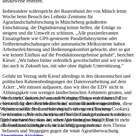
ansatzweise ersetzen.
Insbesondere widerspricht der Bauernbund der von Münch letzte
Woche beim Besuch des Leibnitz-Zentrums für
Agrarlandschaftsforschung in Müncheberg geäußerten
Einschätzung, die Digitalisierung könne helfen, die Erträge zu
steigern und die Umwelt zu schützen. „Alle praxisrelevanten
Einsatzgebiete wie GPS-gesteuerte Parallelfahrsysteme oder
Teilbreitenabschaltungen oder automatische Melksysteme haben
Arbeitserleichterung und Bedienungskomfort gebracht, aber so gut
wie keinen Einfluss auf die Produktionsergebnisse gehabt“, berichtet
Kiesel: „Wir haben bisher ordentlich gewirtschaftet und wir werden
das auch in Zukunft tun, mit oder ohne digitale Unterstützung.“
Gefahr im Verzug sieht Kiesel allerdings in den ökonomischen und
politischen Rahmenbedingungen der Datenverarbeitung auf dem
Acker: „Wir müssen aufpassen, dass wir über die EDV nicht in
Abhängigkeit von wenigen landtechnischen Anbietern geraten, und
noch mehr, dass nicht von außen zugegriffen werden kann.“ Eine
Wir nutzen Cookies auf unserer Website. Einige von ihnen sind
Vernetzung der verschiedenen auf einem Betrieb eingesetzten
essenziell für den Betrieb der Seite, während andere uns helfen, diese
Systeme sollte der Landwirt deshalb im eigenen Interesse
Website und die Nutzererfahrung zu verbessern (Tracking Cookies).
vermeiden: „Wie ich zu meinen Produktionsergebnissen komme,
Sie können selbst entscheiden, ob Sie die Cookies zulassen möchten.
geht niemanden etwas an, schon gar nicht den Staat.“ Der
Bitte beachten Sie, dass bei einer Ablehnung womöglich nicht mehr
Bauernbund kündigte an, sich künftig intensiver mit dem Thema
alle Funktionalitäten der Seite zur Verfügung stehen.
befassen und Stragegien gegen die totale Agrarüberwachung
Akzeptieren
Ablehnen