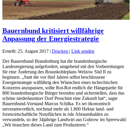
Bauernbund kritisiert willfährige
Anpassung der Energiestrategie
Erstellt: 25. August 2017
|
Drucken
|
Link senden
Der Bauernbund Brandenburg hat die brandenburgische
Landesregierung aufgefordert, umgehend mit den Vorbereitungen
für eine Änderung des Braunkohleplans Welzow Süd II zu
beginnen. „Statt die vor fünf Jahren selbst beschlossene
Energiestrategie willfährig den Wünschen eines tschechischen
Konzerns anzupassen, sollte Rot-Rot endlich die Hängepartie für
800 brandenburgische Bürger beenden und sicherstellen, dass das
schöne niederlausitzer Dorf Proschim eine Zukunft hat“, sagte
Bauernbund-Vorstand Marcus Schilka. Es sei ökonomisch
unverantwortlich, nochmal mehr als 1.800 Hektar land- und
forstwirtschaftliche Nutzflächen in öde Abraumhalden zu
verwandeln, so der 34jährige Landwirt aus Guhrow im Spreewald:
„Wir brauchen dieses Land zum Produzieren.“