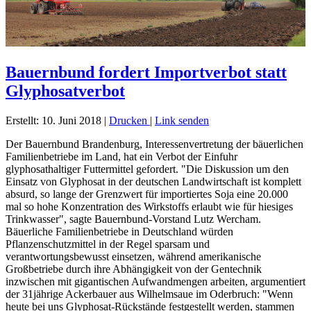
Bauernbund fordert Importverbot statt
Glyphosatverbot
Erstellt: 10. Juni 2018
|
Drucken
|
Link senden
Der Bauernbund Brandenburg, Interessenvertretung der bäuerlichen
Familienbetriebe im Land, hat ein Verbot der Einfuhr
glyphosathaltiger Futtermittel gefordert. "Die Diskussion um den
Einsatz von Glyphosat in der deutschen Landwirtschaft ist komplett
absurd, so lange der Grenzwert für importiertes Soja eine 20.000
mal so hohe Konzentration des Wirkstoffs erlaubt wie für hiesiges
Trinkwasser", sagte Bauernbund-Vorstand Lutz Wercham.
Bäuerliche Familienbetriebe in Deutschland würden
Pflanzenschutzmittel in der Regel sparsam und
verantwortungsbewusst einsetzen, während amerikanische
Großbetriebe durch ihre Abhängigkeit von der Gentechnik
inzwischen mit gigantischen Aufwandmengen arbeiten, argumentiert
der 31jährige Ackerbauer aus Wilhelmsaue im Oderbruch: "Wenn
heute bei uns Glyphosat-Rückstände festgestellt werden, stammen