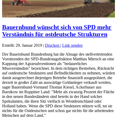
Bauernbund wünscht sich von SPD mehr
Verständnis für ostdeutsche Strukturen
Erstellt: 29. Januar 2019
|
Drucken
|
Link senden
Der Bauernbund Brandenburg hat die Absage des stellvertretenden
Vorsitzenden der SPD-Bundestagsfraktion Matthias Miersch an eine
Kappung der Agrarsubventionen als "bedauerliches
Missverständnis" bezeichnet. In dem richtigen Bestreben, Rücksicht
auf ostdeutsche Strukturen und Befindlichkeiten zu nehmen, würden
damit ausgerechnet diejenigen Betriebe finanziell ausgepolstert, die
derzeit in großer Zahl an auswärtige Geldanleger verkauft werden,
sagte Bauernbund-Vorstand Thomas Kiesel, Ackerbauer aus
Barsikow im Ruppiner Land: "Mehr als zwanzig Prozent der Fläche
in den neuen Bundesländern sind bereits in der Hand solcher
Spekulanten, die ihren Sitz vielfach in Westdeutschland oder
Holland haben. Wenn die SPD diese Strukturen stützen will, tut sie
nichts für die Ostdeutschen und schon gar nichts für die arbeitenden
Menschen auf dem Land."