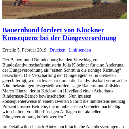
Bauernbund fordert von Klöckner
Konsequenz bei der Düngeverordnung
Erstellt: 5. Februar 2019
|
Drucken
|
Link senden
Der Bauernbund Brandenburg hat den Vorschlag von
Bundeslandwirtschaftsministerin Julia Klöckner für eine Änderung
der Düngeverordnung als "ersten Schritt in die richtige Richtung"
bezeichnet. Die Verschärfung der Düngeregeln sei in Gebieten
gerechtfertigt, wo nachweisbar durch die Landwirtschaft verursachte
Nitratbelastungen festgestellt wurden, sagte Bauernbund-Präsident
Marco Hintze, der in Krielow im Havelland einen Ackerbau-
Rindermast-Betrieb bewirtschaftet: "Nun müssen
konsequenterweise in einem zweiten Schritt die mindestens neunzig
Prozent unserer Betriebe, die in unbelasteten Gebieten nachhaltig
wirtschaften, von überflüssigen Auflagen der aktuellen
Düngeverordnung befreit werden."
Im Detail wünscht sich Hintze noch fachliche Nachbesserungen an