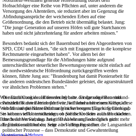
Nordrhein-Westfalen geltende Höfeordnung bürdet dem
Hofnachfolger eine Reihe von Pflichten auf, unter anderem die
Versorgung des Altenteilers, sie reduziert aber im Gegenzug die
Abfindungsansprüche der weichenden Erben auf eine
Größenordnung, die den Betrieb nicht übermäßig belastet. Jung:
"Die junge Generation auf unseren Höfen soll gute Startchancen
haben und nicht jahrzehntelang für andere arbeiten müssen."
Besonders bedankt sich der Bauernbund bei den Abgeordneten von
SPD, CDU und Linken, "die sich mit Engagement in die komplexe
Rechtsmaterie eingearbeitet haben". Vor allem bei der
Bemessungsgrundlage für die Abfindungen hätte aufgrund
unterschiedlicher steuerlicher Bewertungssysteme nicht einfach auf
die nordwestdeutsche Höfeordnung zurückgegriffen werden
können, führte Jung aus: "Brandenburg hat damit Pionierarbeit für
die anderen ostdeutschen Bundesländer geleistet, die agrarstrukturell
vor ähnlichen Problemen stehen."
Die Einführung der Höfeordnung hatte der damalige Bauernbund-
Wir nutzen Cookies auf unserer Website. Einige von ihnen sind
Präsident Karsten Jennerjahn vor fünf Jahren bei einem Gespräch
essenziell für den Betrieb der Seite, während andere uns helfen, diese
mit Ministerpräsident Dietmar Woidke vorgeschlagen. Seitdem gab
Website und die Nutzererfahrung zu verbessern (Tracking Cookies).
es neben viel Unterstützung von politischer Seite auch Blockaden
Sie können selbst entscheiden, ob Sie die Cookies zulassen möchten.
durch die Verwaltung. Jung: "Dass wir am Ende dieses gute
Bitte beachten Sie, dass bei einer Ablehnung womöglich nicht mehr
Ergebnis erzielt haben, zeigt – bei allem Frust über die Langsamkeit
alle Funktionalitäten der Seite zur Verfügung stehen.
politischer Prozesse – dass Demokratie und Gewaltenteilung
Akzeptieren
Ablehnen
funktionieren."