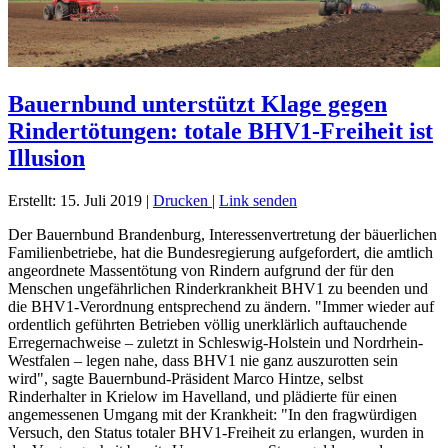
Bauernbund unterstützt Klage gegen
Rindertötungen: totale BHV1-Freiheit ist
Illusion
Erstellt: 15. Juli 2019
|
Drucken
|
Link senden
Der Bauernbund Brandenburg, Interessenvertretung der bäuerlichen
Familienbetriebe, hat die Bundesregierung aufgefordert, die amtlich
angeordnete Massentötung von Rindern aufgrund der für den
Menschen ungefährlichen Rinderkrankheit BHV1 zu beenden und
die BHV1-Verordnung entsprechend zu ändern. "Immer wieder auf
ordentlich geführten Betrieben völlig unerklärlich auftauchende
Erregernachweise – zuletzt in Schleswig-Holstein und Nordrhein-
Westfalen – legen nahe, dass BHV1 nie ganz auszurotten sein
wird", sagte Bauernbund-Präsident Marco Hintze, selbst
Rinderhalter in Krielow im Havelland, und plädierte für einen
angemessenen Umgang mit der Krankheit: "In den fragwürdigen
Versuch, den Status totaler BHV1-Freiheit zu erlangen, wurden in