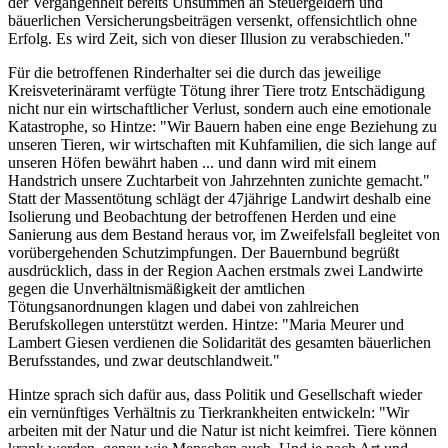
der Vergangenheit bereits Unsummen an Steuergeldern und
bäuerlichen Versicherungsbeiträgen versenkt, offensichtlich ohne
Erfolg. Es wird Zeit, sich von dieser Illusion zu verabschieden."
Für die betroffenen Rinderhalter sei die durch das jeweilige
Kreisveterinäramt verfügte Tötung ihrer Tiere trotz Entschädigung
nicht nur ein wirtschaftlicher Verlust, sondern auch eine emotionale
Katastrophe, so Hintze: "Wir Bauern haben eine enge Beziehung zu
unseren Tieren, wir wirtschaften mit Kuhfamilien, die sich lange auf
unseren Höfen bewährt haben ... und dann wird mit einem
Handstrich unsere Zuchtarbeit von Jahrzehnten zunichte gemacht."
Statt der Massentötung schlägt der 47jährige Landwirt deshalb eine
Isolierung und Beobachtung der betroffenen Herden und eine
Sanierung aus dem Bestand heraus vor, im Zweifelsfall begleitet von
vorübergehenden Schutzimpfungen. Der Bauernbund begrüßt
ausdrücklich, dass in der Region Aachen erstmals zwei Landwirte
gegen die Unverhältnismäßigkeit der amtlichen
Tötungsanordnungen klagen und dabei von zahlreichen
Berufskollegen unterstützt werden. Hintze: "Maria Meurer und
Lambert Giesen verdienen die Solidarität des gesamten bäuerlichen
Berufsstandes, und zwar deutschlandweit."
Hintze sprach sich dafür aus, dass Politik und Gesellschaft wieder
ein vernünftiges Verhältnis zu Tierkrankheiten entwickeln: "Wir
arbeiten mit der Natur und die Natur ist nicht keimfrei. Tiere können