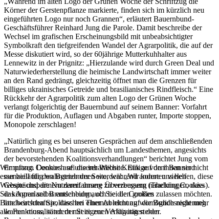
„Während im alten Logo der Grünen Woche der Schriftzug die
Körner der Gerstenpflanze markierte, finden sich im kürzlich neu
eingeführten Logo nur noch Grannen“, erläutert Bauernbund-
Geschäftsführer Reinhard Jung die Parole. Damit beschreibe der
Wechsel im grafischen Erscheinungsbild mit unbeabsichtigter
Symbolkraft den tiefgreifenden Wandel der Agrarpolitik, die auf der
Messe diskutiert wird, so der 60jährige Mutterkuhhalter aus
Lennewitz in der Prignitz: „Hierzulande wird durch Green Deal und
Naturwiederherstellung die heimische Landwirtschaft immer weiter
an den Rand gedrängt, gleichzeitig öffnet man die Grenzen für
billiges ukrainisches Getreide und brasilianisches Rindfleisch.“ Eine
Rückkehr der Agrarpolitik zum alten Logo der Grünen Woche
verlangt folgerichtig der Bauernbund auf seinem Banner: Vorfahrt
für die Produktion, Auflagen und Abgaben runter, Importe stoppen,
Monopole zerschlagen!
„Natürlich ging es bei unseren Gesprächen auf dem anschließenden
Brandenburg-Abend hauptsächlich um Landesthemen, angesichts
der bevorstehenden Koalitionsverhandlungen“ berichtet Jung vom
Empfang. Dennoch sei die inhaltliche Kritik auf dem Banner nicht
Wir nutzen Cookies auf unserer Website. Einige von ihnen sind
nur beiläufig wahrgenommen worden: „Wir konnten vielen
essenziell für den Betrieb der Seite, während andere uns helfen, diese
Gesprächspartnern damit unsere Überzeugung nahebringen, dass
Website und die Nutzererfahrung zu verbessern (Tracking Cookies).
das Agrarland Brandenburg auch bei den großen
Sie können selbst entscheiden, ob Sie die Cookies zulassen möchten.
landwirtschaftspolitischen Themen nicht auf die Bundesregierung
Bitte beachten Sie, dass bei einer Ablehnung womöglich nicht mehr
warten muss, sondern mit eigenen Aktivitäten oder
alle Funktionalitäten der Seite zur Verfügung stehen.