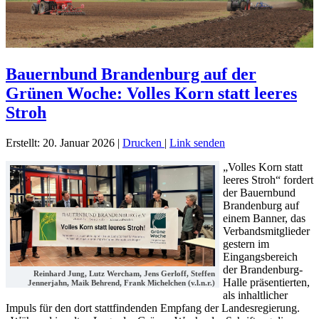
Bauernbund Brandenburg auf der
Grünen Woche: Volles Korn statt leeres
Stroh
Erstellt: 20. Januar 2026
|
Drucken
|
Link senden
„Volles Korn statt
leeres Stroh“ fordert
der Bauernbund
Brandenburg auf
einem Banner, das
Verbandsmitglieder
gestern im
Eingangsbereich
der Brandenburg-
Reinhard Jung, Lutz Wercham, Jens Gerloff, Steffen
Halle präsentierten,
Jennerjahn, Maik Behrend, Frank Michelchen (v.l.n.r.)
als inhaltlicher
Impuls für den dort stattfindenden Empfang der Landesregierung.