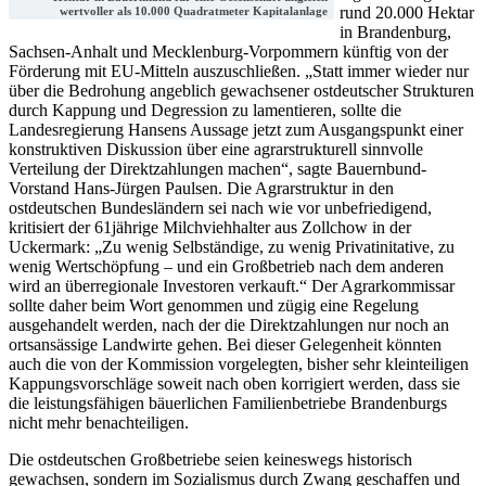
rund 20.000 Hektar
wertvoller als 10.000 Quadratmeter Kapitalanlage
in Brandenburg,
Sachsen-Anhalt und Mecklenburg-Vorpommern künftig von der
Förderung mit EU-Mitteln auszuschließen. „Statt immer wieder nur
über die Bedrohung angeblich gewachsener ostdeutscher Strukturen
durch Kappung und Degression zu lamentieren, sollte die
Landesregierung Hansens Aussage jetzt zum Ausgangspunkt einer
konstruktiven Diskussion über eine agrarstrukturell sinnvolle
Verteilung der Direktzahlungen machen“, sagte Bauernbund-
Vorstand Hans-Jürgen Paulsen. Die Agrarstruktur in den
ostdeutschen Bundesländern sei nach wie vor unbefriedigend,
kritisiert der 61jährige Milchviehhalter aus Zollchow in der
Uckermark: „Zu wenig Selbständige, zu wenig Privatinitative, zu
wenig Wertschöpfung – und ein Großbetrieb nach dem anderen
wird an überregionale Investoren verkauft.“ Der Agrarkommissar
sollte daher beim Wort genommen und zügig eine Regelung
ausgehandelt werden, nach der die Direktzahlungen nur noch an
ortsansässige Landwirte gehen. Bei dieser Gelegenheit könnten
auch die von der Kommission vorgelegten, bisher sehr kleinteiligen
Kappungsvorschläge soweit nach oben korrigiert werden, dass sie
die leistungsfähigen bäuerlichen Familienbetriebe Brandenburgs
nicht mehr benachteiligen.
Die ostdeutschen Großbetriebe seien keineswegs historisch
gewachsen, sondern im Sozialismus durch Zwang geschaffen und