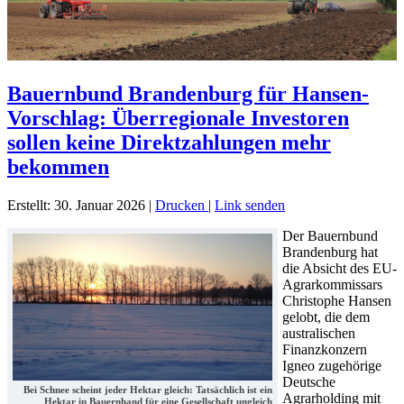
Bauernbund Brandenburg für Hansen-
Vorschlag: Überregionale Investoren
sollen keine Direktzahlungen mehr
bekommen
Erstellt: 30. Januar 2026
|
Drucken
|
Link senden
Der Bauernbund
Brandenburg hat
die Absicht des EU-
Agrarkommissars
Christophe Hansen
gelobt, die dem
australischen
Finanzkonzern
Igneo zugehörige
Deutsche
Bei Schnee scheint jeder Hektar gleich: Tatsächlich ist ein
Agrarholding mit
Hektar in Bauernhand für eine Gesellschaft ungleich