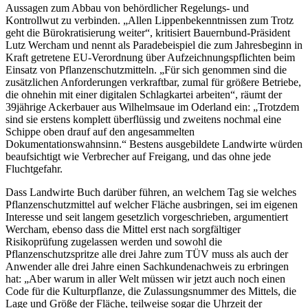
Aussagen zum Abbau von behördlicher Regelungs- und
Kontrollwut zu verbinden. „Allen Lippenbekenntnissen zum Trotz
geht die Bürokratisierung weiter“, kritisiert Bauernbund-Präsident
Lutz Wercham und nennt als Paradebeispiel die zum Jahresbeginn in
Kraft getretene EU-Verordnung über Aufzeichnungspflichten beim
Einsatz von Pflanzenschutzmitteln. „Für sich genommen sind die
zusätzlichen Anforderungen verkraftbar, zumal für größere Betriebe,
die ohnehin mit einer digitalen Schlagkartei arbeiten“, räumt der
39jährige Ackerbauer aus Wilhelmsaue im Oderland ein: „Trotzdem
sind sie erstens komplett überflüssig und zweitens nochmal eine
Schippe oben drauf auf den angesammelten
Dokumentationswahnsinn.“ Bestens ausgebildete Landwirte würden
beaufsichtigt wie Verbrecher auf Freigang, und das ohne jede
Fluchtgefahr.
Dass Landwirte Buch darüber führen, an welchem Tag sie welches
Pflanzenschutzmittel auf welcher Fläche ausbringen, sei im eigenen
Interesse und seit langem gesetzlich vorgeschrieben, argumentiert
Wercham, ebenso dass die Mittel erst nach sorgfältiger
Risikoprüfung zugelassen werden und sowohl die
Pflanzenschutzspritze alle drei Jahre zum TÜV muss als auch der
Anwender alle drei Jahre einen Sachkundenachweis zu erbringen
hat: „Aber warum in aller Welt müssen wir jetzt auch noch einen
Code für die Kulturpflanze, die Zulassungsnummer des Mittels, die
Lage und Größe der Fläche, teilweise sogar die Uhrzeit der