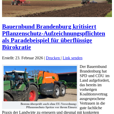
Bauernbund Brandenburg kritisiert
Pflanzenschutz-Aufzeichnungspflichten
als Paradebeispiel für überflüssige
Bürokratie
Erstellt: 23. Februar 2026
|
Drucken
|
Link senden
Der Bauernbund
Brandenburg hat
SPD und CDU im
Land aufgefordert,
das bereits im
vorherigen
Koalitionsvertrag
ausgesprochene
Vertrauen in die
Bestens überprüft auch ohne EU-Verordnung:
gute fachliche
Pflanzenschutz-Spritze vor ihrem Einsatz
Praxis der Landwirte zu erneuern und diesmal mit konkreten