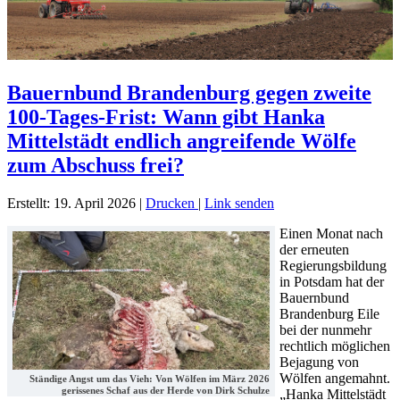
Bauernbund Brandenburg gegen zweite
100-Tages-Frist: Wann gibt Hanka
Mittelstädt endlich angreifende Wölfe
zum Abschuss frei?
Erstellt: 19. April 2026
|
Drucken
|
Link senden
Einen Monat nach
der erneuten
Regierungsbildung
in Potsdam hat der
Bauernbund
Brandenburg Eile
bei der nunmehr
rechtlich möglichen
Bejagung von
Wölfen angemahnt.
Ständige Angst um das Vieh: Von Wölfen im März 2026
gerissenes Schaf aus der Herde von Dirk Schulze
„Hanka Mittelstädt