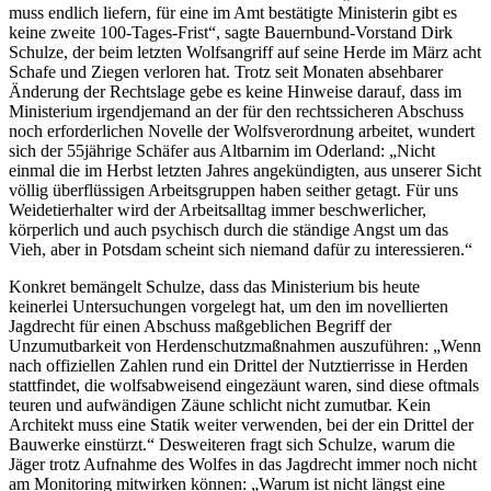
muss endlich liefern, für eine im Amt bestätigte Ministerin gibt es
keine zweite 100-Tages-Frist“, sagte Bauernbund-Vorstand Dirk
Schulze, der beim letzten Wolfsangriff auf seine Herde im März acht
Schafe und Ziegen verloren hat. Trotz seit Monaten absehbarer
Änderung der Rechtslage gebe es keine Hinweise darauf, dass im
Ministerium irgendjemand an der für den rechtssicheren Abschuss
noch erforderlichen Novelle der Wolfsverordnung arbeitet, wundert
sich der 55jährige Schäfer aus Altbarnim im Oderland: „Nicht
einmal die im Herbst letzten Jahres angekündigten, aus unserer Sicht
völlig überflüssigen Arbeitsgruppen haben seither getagt. Für uns
Weidetierhalter wird der Arbeitsalltag immer beschwerlicher,
körperlich und auch psychisch durch die ständige Angst um das
Vieh, aber in Potsdam scheint sich niemand dafür zu interessieren.“
Konkret bemängelt Schulze, dass das Ministerium bis heute
keinerlei Untersuchungen vorgelegt hat, um den im novellierten
Jagdrecht für einen Abschuss maßgeblichen Begriff der
Unzumutbarkeit von Herdenschutzmaßnahmen auszuführen: „Wenn
nach offiziellen Zahlen rund ein Drittel der Nutztierrisse in Herden
stattfindet, die wolfsabweisend eingezäunt waren, sind diese oftmals
teuren und aufwändigen Zäune schlicht nicht zumutbar. Kein
Architekt muss eine Statik weiter verwenden, bei der ein Drittel der
Bauwerke einstürzt.“ Desweiteren fragt sich Schulze, warum die
Jäger trotz Aufnahme des Wolfes in das Jagdrecht immer noch nicht
am Monitoring mitwirken können: „Warum ist nicht längst eine