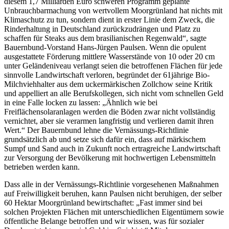
diesem 1,7 Milliarden Euro schweren Programm geplante
Unbrauchbarmachung von wertvollem Moorgrünland hat nichts mit
Klimaschutz zu tun, sondern dient in erster Linie dem Zweck, die
Rinderhaltung in Deutschland zurückzudrängen und Platz zu
schaffen für Steaks aus dem brasilianischen Regenwald“, sagte
Bauernbund-Vorstand Hans-Jürgen Paulsen. Wenn die opulent
ausgestattete Förderung mittlere Wasserstände von 10 oder 20 cm
unter Geländeniveau verlangt seien die betroffenen Flächen für jede
sinnvolle Landwirtschaft verloren, begründet der 61jährige Bio-
Milchviehhalter aus dem uckermärkischen Zollchow seine Kritik
und appelliert an alle Berufskollegen, sich nicht vom schnellen Geld
in eine Falle locken zu lassen: „Ähnlich wie bei
Freiflächensolaranlagen werden die Böden zwar nicht vollständig
vernichtet, aber sie verarmen langfristig und verlieren damit ihren
Wert.“ Der Bauernbund lehne die Vernässungs-Richtlinie
grundsätzlich ab und setze sich dafür ein, dass auf märkischem
Sumpf und Sand auch in Zukunft noch ertragreiche Landwirtschaft
zur Versorgung der Bevölkerung mit hochwertigen Lebensmitteln
betrieben werden kann.
Dass alle in der Vernässungs-Richtlinie vorgesehenen Maßnahmen
auf Freiwilligkeit beruhen, kann Paulsen nicht beruhigen, der selber
60 Hektar Moorgrünland bewirtschaftet: „Fast immer sind bei
solchen Projekten Flächen mit unterschiedlichen Eigentümern sowie
öffentliche Belange betroffen und wir wissen, was für sozialer