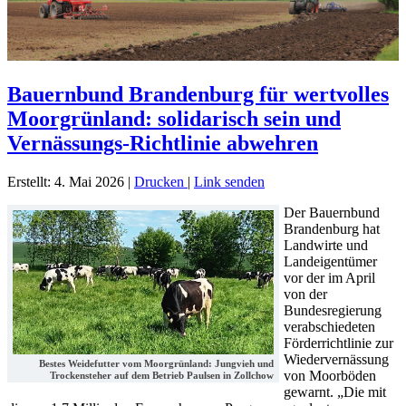
Bauernbund Brandenburg für wertvolles
Moorgrünland: solidarisch sein und
Vernässungs-Richtlinie abwehren
Erstellt: 4. Mai 2026
|
Drucken
|
Link senden
Der Bauernbund
Brandenburg hat
Landwirte und
Landeigentümer
vor der im April
von der
Bundesregierung
verabschiedeten
Förderrichtlinie zur
Wiedervernässung
Bestes Weidefutter vom Moorgrünland: Jungvieh und
von Moorböden
Trockensteher auf dem Betrieb Paulsen in Zollchow
gewarnt. „Die mit