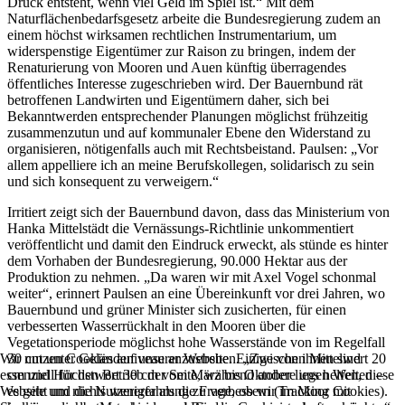
Druck entsteht, wenn viel Geld im Spiel ist.“ Mit dem
Naturflächenbedarfsgesetz arbeite die Bundesregierung zudem an
einem höchst wirksamen rechtlichen Instrumentarium, um
widerspenstige Eigentümer zur Raison zu bringen, indem der
Renaturierung von Mooren und Auen künftig überragendes
öffentliches Interesse zugeschrieben wird. Der Bauernbund rät
betroffenen Landwirten und Eigentümern daher, sich bei
Bekanntwerden entsprechender Planungen möglichst frühzeitig
zusammenzutun und auf kommunaler Ebene den Widerstand zu
organisieren, nötigenfalls auch mit Rechtsbeistand. Paulsen: „Vor
allem appelliere ich an meine Berufskollegen, solidarisch zu sein
und sich konsequent zu verweigern.“
Irritiert zeigt sich der Bauernbund davon, dass das Ministerium von
Hanka Mittelstädt die Vernässungs-Richtlinie unkommentiert
veröffentlicht und damit den Eindruck erweckt, als stünde es hinter
dem Vorhaben der Bundesregierung, 90.000 Hektar aus der
Produktion zu nehmen. „Da waren wir mit Axel Vogel schonmal
weiter“, erinnert Paulsen an eine Übereinkunft vor drei Jahren, wo
Bauernbund und grüner Minister sich zusicherten, für einen
verbesserten Wasserrückhalt in den Mooren über die
Vegetationsperiode möglichst hohe Wasserstände von im Regelfall
30 cm unter Geländeniveau anzustreben. „Zwischen Mittelwert 20
Wir nutzen Cookies auf unserer Website. Einige von ihnen sind
cm und Höchstwert 30 cm vom März bis Oktober liegen Welten –
essenziell für den Betrieb der Seite, während andere uns helfen, diese
es geht um nichts weniger als die Frage, ob wir im Moor mit
Website und die Nutzererfahrung zu verbessern (Tracking Cookies).