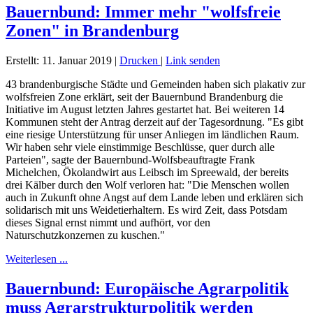
Bauernbund: Immer mehr "wolfsfreie
Zonen" in Brandenburg
Erstellt: 11. Januar 2019
|
Drucken
|
Link senden
43 brandenburgische Städte und Gemeinden haben sich plakativ zur
wolfsfreien Zone erklärt, seit der Bauernbund Brandenburg die
Initiative im August letzten Jahres gestartet hat. Bei weiteren 14
Kommunen steht der Antrag derzeit auf der Tagesordnung. "Es gibt
eine riesige Unterstützung für unser Anliegen im ländlichen Raum.
Wir haben sehr viele einstimmige Beschlüsse, quer durch alle
Parteien", sagte der Bauernbund-Wolfsbeauftragte Frank
Michelchen, Ökolandwirt aus Leibsch im Spreewald, der bereits
drei Kälber durch den Wolf verloren hat: "Die Menschen wollen
auch in Zukunft ohne Angst auf dem Lande leben und erklären sich
solidarisch mit uns Weidetierhaltern. Es wird Zeit, dass Potsdam
dieses Signal ernst nimmt und aufhört, vor den
Naturschutzkonzernen zu kuschen."
Weiterlesen ...
Bauernbund: Europäische Agrarpolitik
muss Agrarstrukturpolitik werden