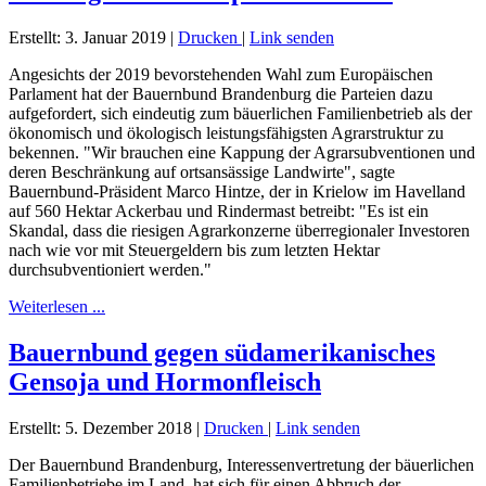
Erstellt: 3. Januar 2019
|
Drucken
|
Link senden
Angesichts der 2019 bevorstehenden Wahl zum Europäischen
Parlament hat der Bauernbund Brandenburg die Parteien dazu
aufgefordert, sich eindeutig zum bäuerlichen Familienbetrieb als der
ökonomisch und ökologisch leistungsfähigsten Agrarstruktur zu
bekennen. "Wir brauchen eine Kappung der Agrarsubventionen und
deren Beschränkung auf ortsansässige Landwirte", sagte
Bauernbund-Präsident Marco Hintze, der in Krielow im Havelland
auf 560 Hektar Ackerbau und Rindermast betreibt: "Es ist ein
Skandal, dass die riesigen Agrarkonzerne überregionaler Investoren
nach wie vor mit Steuergeldern bis zum letzten Hektar
durchsubventioniert werden."
Weiterlesen ...
Bauernbund gegen südamerikanisches
Gensoja und Hormonfleisch
Erstellt: 5. Dezember 2018
|
Drucken
|
Link senden
Der Bauernbund Brandenburg, Interessenvertretung der bäuerlichen
Familienbetriebe im Land, hat sich für einen Abbruch der