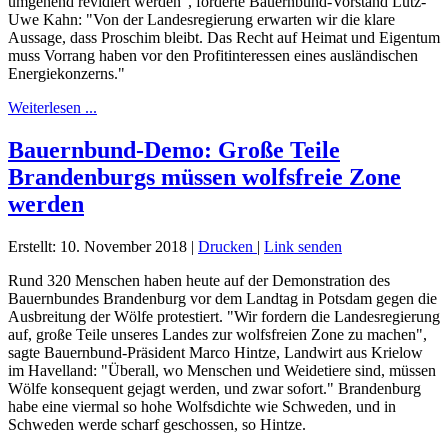
umgehend revidiert werden", forderte Bauernbund-Vorstand Lutz-
Uwe Kahn: "Von der Landesregierung erwarten wir die klare
Aussage, dass Proschim bleibt. Das Recht auf Heimat und Eigentum
muss Vorrang haben vor den Profitinteressen eines ausländischen
Energiekonzerns."
Weiterlesen ...
Bauernbund-Demo: Große Teile
Brandenburgs müssen wolfsfreie Zone
werden
Erstellt: 10. November 2018
|
Drucken
|
Link senden
Rund 320 Menschen haben heute auf der Demonstration des
Bauernbundes Brandenburg vor dem Landtag in Potsdam gegen die
Ausbreitung der Wölfe protestiert. "Wir fordern die Landesregierung
auf, große Teile unseres Landes zur wolfsfreien Zone zu machen",
sagte Bauernbund-Präsident Marco Hintze, Landwirt aus Krielow
im Havelland: "Überall, wo Menschen und Weidetiere sind, müssen
Wölfe konsequent gejagt werden, und zwar sofort." Brandenburg
habe eine viermal so hohe Wolfsdichte wie Schweden, und in
Schweden werde scharf geschossen, so Hintze.