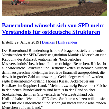
Bauernbund wünscht sich von SPD mehr
Verständnis für ostdeutsche Strukturen
Erstellt: 29. Januar 2019
|
Drucken
|
Link senden
Der Bauernbund Brandenburg hat die Absage des stellvertretenden
Vorsitzenden der SPD-Bundestagsfraktion Matthias Miersch an eine
Kappung der Agrarsubventionen als "bedauerliches
Missverständnis" bezeichnet. In dem richtigen Bestreben, Rücksicht
auf ostdeutsche Strukturen und Befindlichkeiten zu nehmen, würden
damit ausgerechnet diejenigen Betriebe finanziell ausgepolstert, die
derzeit in großer Zahl an auswärtige Geldanleger verkauft werden,
sagte Bauernbund-Vorstand Thomas Kiesel, Ackerbauer aus
Barsikow im Ruppiner Land: "Mehr als zwanzig Prozent der Fläche
in den neuen Bundesländern sind bereits in der Hand solcher
Spekulanten, die ihren Sitz vielfach in Westdeutschland oder
Holland haben. Wenn die SPD diese Strukturen stützen will, tut sie
nichts für die Ostdeutschen und schon gar nichts für die arbeitenden
Menschen auf dem Land."