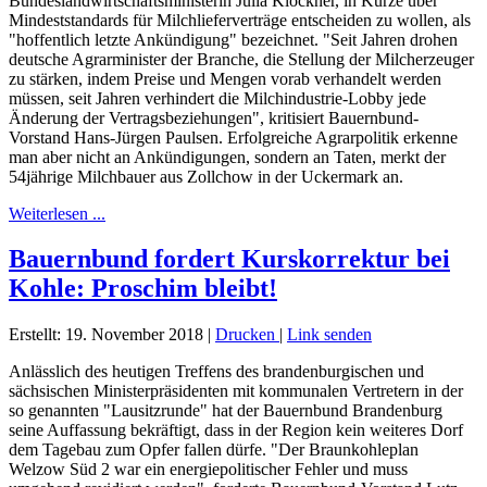
Bundeslandwirtschaftsministerin Julia Klöckner, in Kürze über
Mindeststandards für Milchlieferverträge entscheiden zu wollen, als
"hoffentlich letzte Ankündigung" bezeichnet. "Seit Jahren drohen
deutsche Agrarminister der Branche, die Stellung der Milcherzeuger
zu stärken, indem Preise und Mengen vorab verhandelt werden
müssen, seit Jahren verhindert die Milchindustrie-Lobby jede
Änderung der Vertragsbeziehungen", kritisiert Bauernbund-
Vorstand Hans-Jürgen Paulsen. Erfolgreiche Agrarpolitik erkenne
man aber nicht an Ankündigungen, sondern an Taten, merkt der
54jährige Milchbauer aus Zollchow in der Uckermark an.
Weiterlesen ...
Bauernbund fordert Kurskorrektur bei
Kohle: Proschim bleibt!
Erstellt: 19. November 2018
|
Drucken
|
Link senden
Anlässlich des heutigen Treffens des brandenburgischen und
sächsischen Ministerpräsidenten mit kommunalen Vertretern in der
so genannten "Lausitzrunde" hat der Bauernbund Brandenburg
seine Auffassung bekräftigt, dass in der Region kein weiteres Dorf
dem Tagebau zum Opfer fallen dürfe. "Der Braunkohleplan
Welzow Süd 2 war ein energiepolitischer Fehler und muss