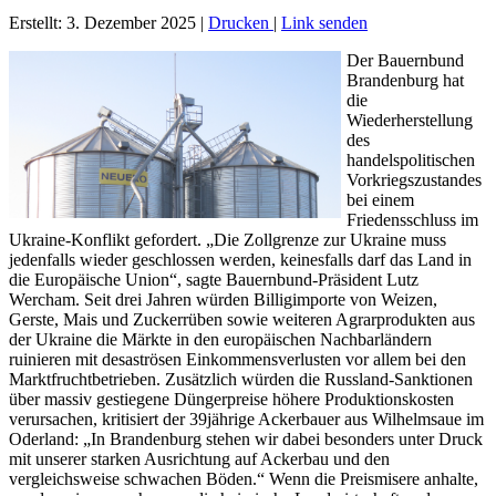
Erstellt: 3. Dezember 2025
|
Drucken
|
Link senden
Der Bauernbund
Brandenburg hat
die
Wiederherstellung
des
handelspolitischen
Vorkriegszustandes
bei einem
Friedensschluss im
Ukraine-Konflikt gefordert. „Die Zollgrenze zur Ukraine muss
jedenfalls wieder geschlossen werden, keinesfalls darf das Land in
die Europäische Union“, sagte Bauernbund-Präsident Lutz
Wercham. Seit drei Jahren würden Billigimporte von Weizen,
Gerste, Mais und Zuckerrüben sowie weiteren Agrarprodukten aus
der Ukraine die Märkte in den europäischen Nachbarländern
ruinieren mit desaströsen Einkommensverlusten vor allem bei den
Marktfruchtbetrieben. Zusätzlich würden die Russland-Sanktionen
über massiv gestiegene Düngerpreise höhere Produktionskosten
verursachen, kritisiert der 39jährige Ackerbauer aus Wilhelmsaue im
Oderland: „In Brandenburg stehen wir dabei besonders unter Druck
mit unserer starken Ausrichtung auf Ackerbau und den
vergleichsweise schwachen Böden.“ Wenn die Preismisere anhalte,