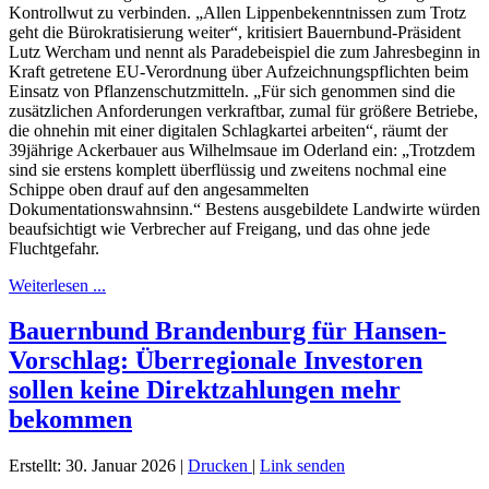
Kontrollwut zu verbinden. „Allen Lippenbekenntnissen zum Trotz
geht die Bürokratisierung weiter“, kritisiert Bauernbund-Präsident
Lutz Wercham und nennt als Paradebeispiel die zum Jahresbeginn in
Kraft getretene EU-Verordnung über Aufzeichnungspflichten beim
Einsatz von Pflanzenschutzmitteln. „Für sich genommen sind die
zusätzlichen Anforderungen verkraftbar, zumal für größere Betriebe,
die ohnehin mit einer digitalen Schlagkartei arbeiten“, räumt der
39jährige Ackerbauer aus Wilhelmsaue im Oderland ein: „Trotzdem
sind sie erstens komplett überflüssig und zweitens nochmal eine
Schippe oben drauf auf den angesammelten
Dokumentationswahnsinn.“ Bestens ausgebildete Landwirte würden
beaufsichtigt wie Verbrecher auf Freigang, und das ohne jede
Fluchtgefahr.
Weiterlesen ...
Bauernbund Brandenburg für Hansen-
Vorschlag: Überregionale Investoren
sollen keine Direktzahlungen mehr
bekommen
Erstellt: 30. Januar 2026
|
Drucken
|
Link senden