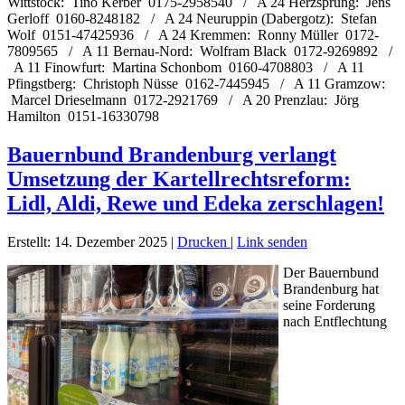
Wittstock: Tino Kerber 0175-2958540 / A 24 Herzsprung: Jens
Gerloff 0160-8248182 / A 24 Neuruppin (Dabergotz): Stefan
Wolf 0151-47425936 / A 24 Kremmen: Ronny Müller 0172-
7809565 / A 11 Bernau-Nord: Wolfram Black 0172-9269892 /
A 11 Finowfurt: Martina Schonbom 0160-4708803 / A 11
Pfingstberg: Christoph Nüsse 0162-7445945 / A 11 Gramzow:
Marcel Drieselmann 0172-2921769 / A 20 Prenzlau: Jörg
Hamilton 0151-16330798
Bauernbund Brandenburg verlangt
Umsetzung der Kartellrechtsreform:
Lidl, Aldi, Rewe und Edeka zerschlagen!
Erstellt: 14. Dezember 2025
|
Drucken
|
Link senden
Der Bauernbund
Brandenburg hat
seine Forderung
nach Entflechtung