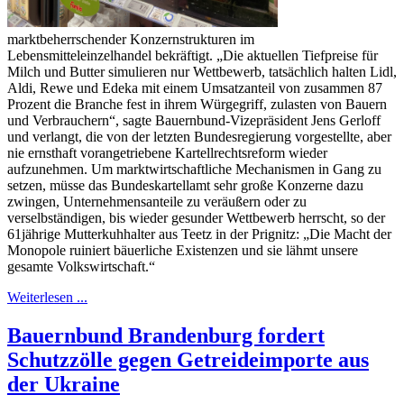
marktbeherrschender Konzernstrukturen im
Lebensmitteleinzelhandel bekräftigt. „Die aktuellen Tiefpreise für
Milch und Butter simulieren nur Wettbewerb, tatsächlich halten Lidl,
Aldi, Rewe und Edeka mit einem Umsatzanteil von zusammen 87
Prozent die Branche fest in ihrem Würgegriff, zulasten von Bauern
und Verbrauchern“, sagte Bauernbund-Vizepräsident Jens Gerloff
und verlangt, die von der letzten Bundesregierung vorgestellte, aber
nie ernsthaft vorangetriebene Kartellrechtsreform wieder
aufzunehmen. Um marktwirtschaftliche Mechanismen in Gang zu
setzen, müsse das Bundeskartellamt sehr große Konzerne dazu
zwingen, Unternehmensanteile zu veräußern oder zu
verselbständigen, bis wieder gesunder Wettbewerb herrscht, so der
61jährige Mutterkuhhalter aus Teetz in der Prignitz: „Die Macht der
Monopole ruiniert bäuerliche Existenzen und sie lähmt unsere
gesamte Volkswirtschaft.“
Weiterlesen ...
Bauernbund Brandenburg fordert
Schutzzölle gegen Getreideimporte aus
der Ukraine