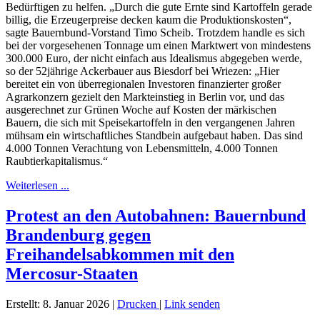
Bedürftigen zu helfen. „Durch die gute Ernte sind Kartoffeln gerade
billig, die Erzeugerpreise decken kaum die Produktionskosten“,
sagte Bauernbund-Vorstand Timo Scheib. Trotzdem handle es sich
bei der vorgesehenen Tonnage um einen Marktwert von mindestens
300.000 Euro, der nicht einfach aus Idealismus abgegeben werde,
so der 52jährige Ackerbauer aus Biesdorf bei Wriezen: „Hier
bereitet ein von überregionalen Investoren finanzierter großer
Agrarkonzern gezielt den Markteinstieg in Berlin vor, und das
ausgerechnet zur Grünen Woche auf Kosten der märkischen
Bauern, die sich mit Speisekartoffeln in den vergangenen Jahren
mühsam ein wirtschaftliches Standbein aufgebaut haben. Das sind
4.000 Tonnen Verachtung von Lebensmitteln, 4.000 Tonnen
Raubtierkapitalismus.“
Weiterlesen ...
Protest an den Autobahnen: Bauernbund
Brandenburg gegen
Freihandelsabkommen mit den
Mercosur-Staaten
Erstellt: 8. Januar 2026
|
Drucken
|
Link senden