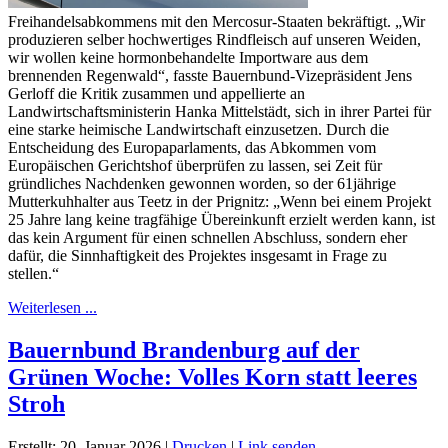
Freihandelsabkommens mit den Mercosur-Staaten bekräftigt. „Wir
produzieren selber hochwertiges Rindfleisch auf unseren Weiden,
wir wollen keine hormonbehandelte Importware aus dem
brennenden Regenwald“, fasste Bauernbund-Vizepräsident Jens
Gerloff die Kritik zusammen und appellierte an
Landwirtschaftsministerin Hanka Mittelstädt, sich in ihrer Partei für
eine starke heimische Landwirtschaft einzusetzen. Durch die
Entscheidung des Europaparlaments, das Abkommen vom
Europäischen Gerichtshof überprüfen zu lassen, sei Zeit für
gründliches Nachdenken gewonnen worden, so der 61jährige
Mutterkuhhalter aus Teetz in der Prignitz: „Wenn bei einem Projekt
25 Jahre lang keine tragfähige Übereinkunft erzielt werden kann, ist
das kein Argument für einen schnellen Abschluss, sondern eher
dafür, die Sinnhaftigkeit des Projektes insgesamt in Frage zu
stellen.“
Weiterlesen ...
Bauernbund Brandenburg auf der
Grünen Woche: Volles Korn statt leeres
Stroh
Erstellt: 20. Januar 2026
|
Drucken
|
Link senden