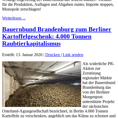
für die Produktion, Auflagen und Abgaben runter, Importe stoppen,
Monopole zerschlagen!
Weiterlesen ...
Bauernbund Brandenburg zum Berliner
Kartoffelgeschenk: 4.000 Tonnen
Raubtierkapitalismus
Erstellt: 13. Januar 2026
|
Drucken
|
Link senden
Als widerliche PR-
Aktion zur
Zerstörung
regionaler Märkte
hat der Bauernbund
Brandenburg das
von der Berliner
Morgenpost
unterstützte Projekt
der sächsischen
Osterland-Agrargesellschaft bezeichnet, in Berlin 4.000 Tonnen
Kartoffeln zu verschenken, angeblich um das Klima zu schonen und