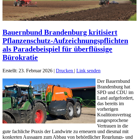
Bauernbund Brandenburg kritisiert
Pflanzenschutz-Aufzeichnungspflichten
als Paradebeispiel für überflüssige
Bürokratie
Erstellt: 23. Februar 2026
|
Drucken
|
Link senden
Der Bauernbund
Brandenburg hat
SPD und CDU im
Land aufgefordert,
das bereits im
vorherigen
Koalitionsvertrag
ausgesprochene
Vertrauen in die
gute fachliche Praxis der Landwirte zu erneuern und diesmal mit
konkreten Aussagen zum Abbau von behördlicher Regelungs- und