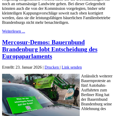
noch an ortsansässige Landwirte gehen. Bei dieser Gelegenheit
könnten auch die von der Kommission vorgelegten, bisher sehr
kleinteiligen Kappungsvorschläge soweit nach oben korrigiert
werden, dass sie die leistungsfähigen bäuerlichen Familienbetriebe
Brandenburgs nicht mehr benachteiligen.
Weiterlesen ...
Mercosur-Demos: Bauernbund
Brandenburg lobt Entscheidung des
Europaparlaments
Erstellt: 23. Januar 2026
|
Drucken
|
Link senden
Anlässlich weiterer
Bauernproteste an
fünf Autobahn-
Auffahrten zum
Berliner Ring hat
der Bauernbund
Brandenburg seine
Ablehnung des