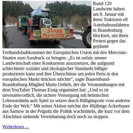
Rund 120
Landwirte haben
am 8. Januar mit
ihren Traktoren elf
Autobahnzufahrten
in Brandenburg
blockiert, um ihren
Protest gegen das
geplante
Freihandelsabkommen der Europäischen Union mit den Mercosur-
Staaten zum Ausdruck zu bringen. „Es ist unfair, unsere
Landwirtschaft einer Konkurrenz auszusetzen, die aufgrund
schlechterer sozialer und ökologischer Standards billiger
produzieren kann und ihre Überschüsse um jeden Preis in den
europäischen Markt drücken möchte“, sagte Bauernbund-
Brandenburg-Mitglied Mario Ortlieb, der die Veranstaltungen mit
dem YouTuber Thomas Essig organisiert hat: „Und es ist
unverantwortlich, die sichere Versorgung mit heimischen
Lebensmitteln aufs Spiel zu setzen durch Billigimporte vom anderen
Ende der Welt.“ Mit seiner Aktion möchte der 49jährige Ackerbauer
aus Sarnow in der Prignitz die Politik wachrütteln, die kurz vor dem
Abschluss stehende Vereinbarung doch noch zu stoppen.
Weiterlesen ...