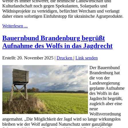
werde es immer schwerer, die heimische Landwirtschaft und
Kulturlandschaft noch gegen Spekulanten, Solarparks und
Wildnisprojekte zu verteidigen, befürchtet Wercham und verlangt
daher einen sofortigen Einfuhrstopp für ukrainische Agrarprodukte.
Weiterlesen ...
Bauernbund Brandenburg begrüßt
Aufnahme des Wolfs in das Jagdrecht
Erstellt: 20. November 2025
|
Drucken
|
Link senden
Der Bauernbund
Brandenburg hat
die von der
Landesregierung
geplante Aufnahme
des Wolfs in das
Jagdrecht begrüßt,
zugleich aber eine
neue
Wolfsverordnung
angemahnt. „Die Möglichkeit der Jagd wird so lange wirkungslos
bleiben wie der Wolf aufgrund Naturschutz unter ganzjährige