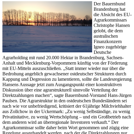
Der Bauernbund
Brandenburg hat
die Absicht des EU-
Agrarkommissars
Christophe Hansen
gelobt, die dem
australischen
Finanzkonzern
Igneo zugehörige
Deutsche
Agrarholding mit rund 20.000 Hektar in Brandenburg, Sachsen-
Anhalt und Mecklenburg-Vorpommern künftig von der Förderung
mit EU-Mitteln auszuschließen. „Statt immer wieder nur über die
Bedrohung angeblich gewachsener ostdeutscher Strukturen durch
Kappung und Degression zu lamentieren, sollte die Landesregierung
Hansens Aussage jetzt zum Ausgangspunkt einer konstruktiven
Diskussion über eine agrarstrukturell sinnvolle Verteilung der
Direktzahlungen machen“, sagte Bauernbund-Vorstand Hans-Jürgen
Paulsen. Die Agrarstruktur in den ostdeutschen Bundesländern sei
nach wie vor unbefriedigend, kritisiert der 61jährige Milchviehhalter
aus Zollchow in der Uckermark: „Zu wenig Selbständige, zu wenig
Privatinitative, zu wenig Wertschöpfung – und ein Großbetrieb nach
dem anderen wird an überregionale Investoren verkauft.“ Der
Agrarkommissar sollte daher beim Wort genommen und zügig eine
Regelung ausgehandelt werden, nach der die Direktzahlungen nur