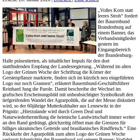
„Volles Korn statt
leeres Stroh“ fordert
der Bauernbund
Brandenburg auf
einem Banner, das
Verbandsmitglieder
gestern im
Eingangsbereich
der Brandenburg-
Halle präsentierten, als inhaltlicher Impuls für den dort
stattfindenden Empfang der Landesregierung. „Während im alten
Logo der Grünen Woche der Schriftzug die Körner der
Gerstenpflanze markierte, finden sich im kürzlich neu eingeführten
Logo nur noch Grannen“, erläutert Bauernbund-Geschäftsführer
Reinhard Jung die Parole. Damit beschreibe der Wechsel im
grafischen Erscheinungsbild mit unbeabsichtigter Symbolkraft den
tiefgreifenden Wandel der Agrarpolitik, die auf der Messe diskutiert
wird, so der 60jährige Mutterkuhhalter aus Lennewitz in der
Prignitz: „Hierzulande wird durch Green Deal und
Naturwiederherstellung die heimische Landwirtschaft immer weiter
an den Rand gedrängt, gleichzeitig öffnet man die Grenzen für
billiges ukrainisches Getreide und brasilianisches Rindfleisch.“ Eine
Rückkehr der Agrarpolitik zum alten Logo der Grünen Woche
verlangt folgerichtig der Bauernbund auf seinem Banner: Vorfahrt