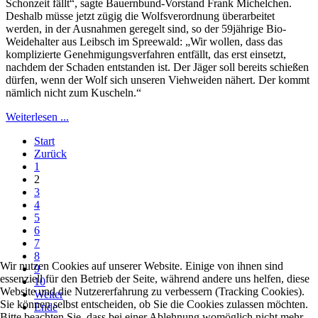
Schonzeit fällt“, sagte Bauernbund-Vorstand Frank Michelchen.
Deshalb müsse jetzt zügig die Wolfsverordnung überarbeitet
werden, in der Ausnahmen geregelt sind, so der 59jährige Bio-
Weidehalter aus Leibsch im Spreewald: „Wir wollen, dass das
komplizierte Genehmigungsverfahren entfällt, das erst einsetzt,
nachdem der Schaden entstanden ist. Der Jäger soll bereits schießen
dürfen, wenn der Wolf sich unseren Viehweiden nähert. Der kommt
nämlich nicht zum Kuscheln.“
Weiterlesen ...
Start
Zurück
1
2
3
4
5
6
7
8
Wir nutzen Cookies auf unserer Website. Einige von ihnen sind
9
essenziell für den Betrieb der Seite, während andere uns helfen, diese
10
Website und die Nutzererfahrung zu verbessern (Tracking Cookies).
Weiter
Sie können selbst entscheiden, ob Sie die Cookies zulassen möchten.
Ende
Bitte beachten Sie, dass bei einer Ablehnung womöglich nicht mehr