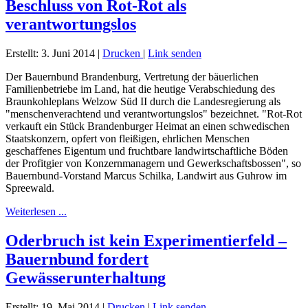
Beschluss von Rot-Rot als
verantwortungslos
Erstellt: 3. Juni 2014
|
Drucken
|
Link senden
Der Bauernbund Brandenburg, Vertretung der bäuerlichen
Familienbetriebe im Land, hat die heutige Verabschiedung des
Braunkohleplans Welzow Süd II durch die Landesregierung als
"menschenverachtend und verantwortungslos" bezeichnet. "Rot-Rot
verkauft ein Stück Brandenburger Heimat an einen schwedischen
Staatskonzern, opfert von fleißigen, ehrlichen Menschen
geschaffenes Eigentum und fruchtbare landwirtschaftliche Böden
der Profitgier von Konzernmanagern und Gewerkschaftsbossen", so
Bauernbund-Vorstand Marcus Schilka, Landwirt aus Guhrow im
Spreewald.
Weiterlesen ...
Oderbruch ist kein Experimentierfeld –
Bauernbund fordert
Gewässerunterhaltung
Erstellt: 19. Mai 2014
|
Drucken
|
Link senden