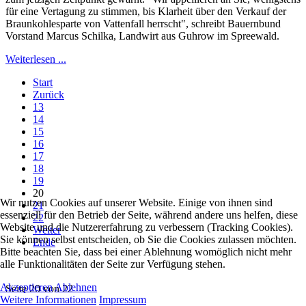
für eine Vertagung zu stimmen, bis Klarheit über den Verkauf der
Braunkohlesparte von Vattenfall herrscht", schreibt Bauernbund
Vorstand Marcus Schilka, Landwirt aus Guhrow im Spreewald.
Weiterlesen ...
Start
Zurück
13
14
15
16
17
18
19
20
Wir nutzen Cookies auf unserer Website. Einige von ihnen sind
21
essenziell für den Betrieb der Seite, während andere uns helfen, diese
22
Website und die Nutzererfahrung zu verbessern (Tracking Cookies).
Weiter
Sie können selbst entscheiden, ob Sie die Cookies zulassen möchten.
Ende
Bitte beachten Sie, dass bei einer Ablehnung womöglich nicht mehr
alle Funktionalitäten der Seite zur Verfügung stehen.
Akzeptieren
Ablehnen
Seite 20 von 22
Weitere Informationen
Impressum