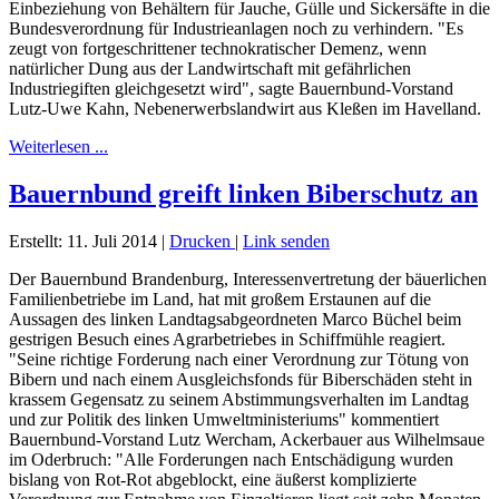
Einbeziehung von Behältern für Jauche, Gülle und Sickersäfte in die
Bundesverordnung für Industrieanlagen noch zu verhindern. "Es
zeugt von fortgeschrittener technokratischer Demenz, wenn
natürlicher Dung aus der Landwirtschaft mit gefährlichen
Industriegiften gleichgesetzt wird", sagte Bauernbund-Vorstand
Lutz-Uwe Kahn, Nebenerwerbslandwirt aus Kleßen im Havelland.
Weiterlesen ...
Bauernbund greift linken Biberschutz an
Erstellt: 11. Juli 2014
|
Drucken
|
Link senden
Der Bauernbund Brandenburg, Interessenvertretung der bäuerlichen
Familienbetriebe im Land, hat mit großem Erstaunen auf die
Aussagen des linken Landtagsabgeordneten Marco Büchel beim
gestrigen Besuch eines Agrarbetriebes in Schiffmühle reagiert.
"Seine richtige Forderung nach einer Verordnung zur Tötung von
Bibern und nach einem Ausgleichsfonds für Biberschäden steht in
krassem Gegensatz zu seinem Abstimmungsverhalten im Landtag
und zur Politik des linken Umweltministeriums" kommentiert
Bauernbund-Vorstand Lutz Wercham, Ackerbauer aus Wilhelmsaue
im Oderbruch: "Alle Forderungen nach Entschädigung wurden
bislang von Rot-Rot abgeblockt, eine äußerst komplizierte