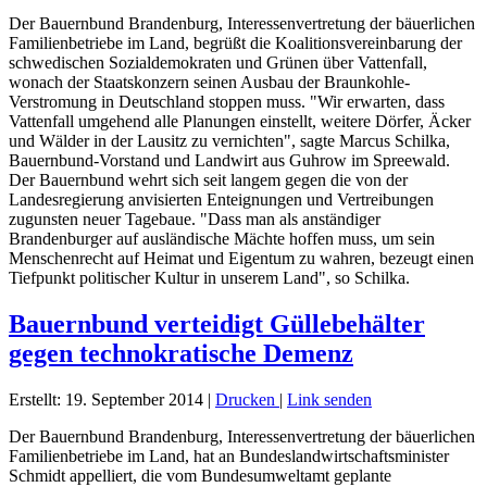
Der Bauernbund Brandenburg, Interessenvertretung der bäuerlichen
Familienbetriebe im Land, begrüßt die Koalitionsvereinbarung der
schwedischen Sozialdemokraten und Grünen über Vattenfall,
wonach der Staatskonzern seinen Ausbau der Braunkohle-
Verstromung in Deutschland stoppen muss. "Wir erwarten, dass
Vattenfall umgehend alle Planungen einstellt, weitere Dörfer, Äcker
und Wälder in der Lausitz zu vernichten", sagte Marcus Schilka,
Bauernbund-Vorstand und Landwirt aus Guhrow im Spreewald.
Der Bauernbund wehrt sich seit langem gegen die von der
Landesregierung anvisierten Enteignungen und Vertreibungen
zugunsten neuer Tagebaue. "Dass man als anständiger
Brandenburger auf ausländische Mächte hoffen muss, um sein
Menschenrecht auf Heimat und Eigentum zu wahren, bezeugt einen
Tiefpunkt politischer Kultur in unserem Land", so Schilka.
Bauernbund verteidigt Güllebehälter
gegen technokratische Demenz
Erstellt: 19. September 2014
|
Drucken
|
Link senden
Der Bauernbund Brandenburg, Interessenvertretung der bäuerlichen
Familienbetriebe im Land, hat an Bundeslandwirtschaftsminister
Schmidt appelliert, die vom Bundesumweltamt geplante