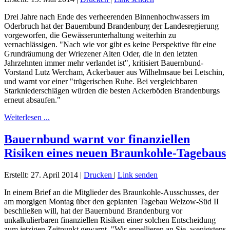
Drei Jahre nach Ende des verheerenden Binnenhochwassers im
Oderbruch hat der Bauernbund Brandenburg der Landesregierung
vorgeworfen, die Gewässerunterhaltung weiterhin zu
vernachlässigen. "Nach wie vor gibt es keine Perspektive für eine
Grundräumung der Wriezener Alten Oder, die in den letzten
Jahrzehnten immer mehr verlandet ist", kritisiert Bauernbund-
Vorstand Lutz Wercham, Ackerbauer aus Wilhelmsaue bei Letschin,
und warnt vor einer "trügerischen Ruhe. Bei vergleichbaren
Starkniederschlägen würden die besten Ackerböden Brandenburgs
erneut absaufen."
Weiterlesen ...
Bauernbund warnt vor finanziellen
Risiken eines neuen Braunkohle-Tagebaus
Erstellt: 27. April 2014
|
Drucken
|
Link senden
In einem Brief an die Mitglieder des Braunkohle-Ausschusses, der
am morgigen Montag über den geplanten Tagebau Welzow-Süd II
beschließen will, hat der Bauernbund Brandenburg vor
unkalkulierbaren finanziellen Risiken einer solchen Entscheidung
zum jetzigen Zeitpunkt gewarnt. "Wir appellieren an Sie, wenigstens