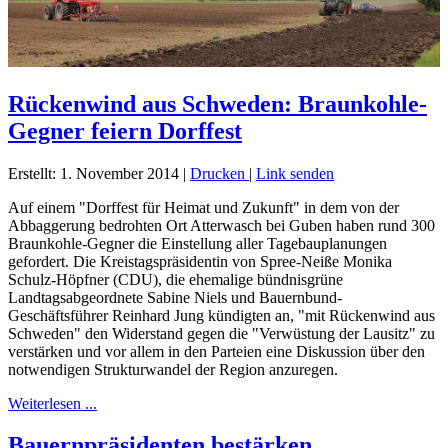
Rückenwind aus Schweden: Braunkohle-
Gegner feiern Dorffest
Erstellt: 1. November 2014
|
Drucken
|
Link senden
Auf einem "Dorffest für Heimat und Zukunft" in dem von der
Abbaggerung bedrohten Ort Atterwasch bei Guben haben rund 300
Braunkohle-Gegner die Einstellung aller Tagebauplanungen
gefordert. Die Kreistagspräsidentin von Spree-Neiße Monika
Schulz-Höpfner (CDU), die ehemalige bündnisgrüne
Landtagsabgeordnete Sabine Niels und Bauernbund-
Geschäftsführer Reinhard Jung kündigten an, "mit Rückenwind aus
Schweden" den Widerstand gegen die "Verwüstung der Lausitz" zu
verstärken und vor allem in den Parteien eine Diskussion über den
notwendigen Strukturwandel der Region anzuregen.
Weiterlesen ...
Bauernpräsidenten bestärken