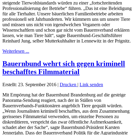
steigende Tierwohlstandards würden zu einer „fortschreitenden
Professionalisierung der Betriebe“ führen. „Das ist eine Beleidigung
für alle Tierhalter. Unsere bäuerlichen Familienbetriebe arbeiten
professionell seit Jahrhunderten. Wir kümmern uns um unsere Tiere
und müssen uns nicht von irgendwelchen Veganern oder
Wissenschaftlern und schon gar nicht vom Bauernverband erklären
lassen, wie man Tiere hält“, sagte Bauernbund-Geschäftsführer
Reinhard Jung, selber Mutterkuhhalter in Lennewitz in der Prignitz.
Weiterlesen ...
Bauernbund wehrt sich gegen kriminell
beschafftes Filmmaterial
Erstellt: 23. September 2016
|
Drucken
|
Link senden
Mit Empörung hat der Bauernbund Brandenburg auf die gestrige
Panorama-Sendung reagiert, nach der in Ställen von
Bauernverbands-Funktionären angeblich Tiere gequält würden.
„Wenn Journalisten kriminell beschafftes, aus dem Zusammenhang
gerissenes Filmmaterial verwenden, um einzelne Personen zu
diskreditieren, verspricht das zwar öffentliche Aufmerksamkeit,
schadet aber der Sache“, sagte Bauernbund-Präsident Karsten
Jennerjahn. Dass der Bauernverband Politik für die Agrarindustrie