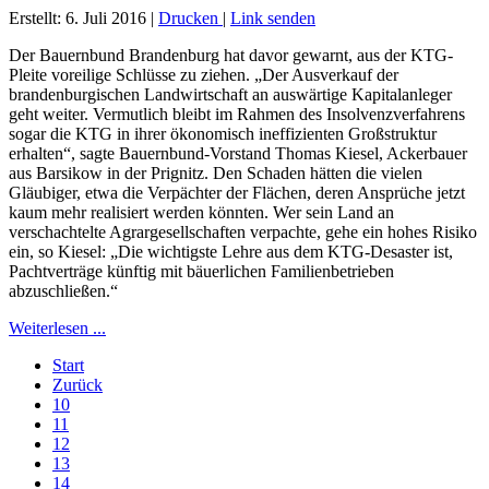
Erstellt: 6. Juli 2016
|
Drucken
|
Link senden
Der Bauernbund Brandenburg hat davor gewarnt, aus der KTG-
Pleite voreilige Schlüsse zu ziehen. „Der Ausverkauf der
brandenburgischen Landwirtschaft an auswärtige Kapitalanleger
geht weiter. Vermutlich bleibt im Rahmen des Insolvenzverfahrens
sogar die KTG in ihrer ökonomisch ineffizienten Großstruktur
erhalten“, sagte Bauernbund-Vorstand Thomas Kiesel, Ackerbauer
aus Barsikow in der Prignitz. Den Schaden hätten die vielen
Gläubiger, etwa die Verpächter der Flächen, deren Ansprüche jetzt
kaum mehr realisiert werden könnten. Wer sein Land an
verschachtelte Agrargesellschaften verpachte, gehe ein hohes Risiko
ein, so Kiesel: „Die wichtigste Lehre aus dem KTG-Desaster ist,
Pachtverträge künftig mit bäuerlichen Familienbetrieben
abzuschließen.“
Weiterlesen ...
Start
Zurück
10
11
12
13
14