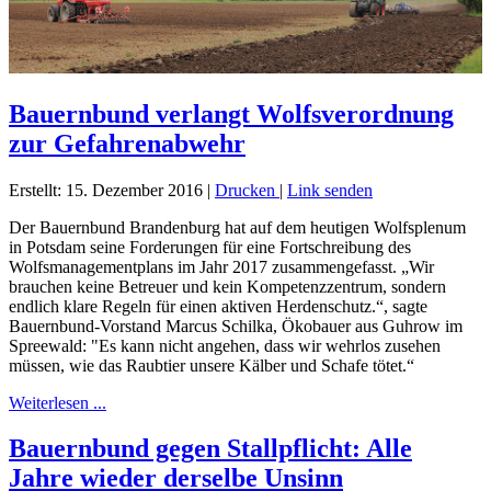
Bauernbund verlangt Wolfsverordnung
zur Gefahrenabwehr
Erstellt: 15. Dezember 2016
|
Drucken
|
Link senden
Der Bauernbund Brandenburg hat auf dem heutigen Wolfsplenum
in Potsdam seine Forderungen für eine Fortschreibung des
Wolfsmanagementplans im Jahr 2017 zusammengefasst. „Wir
brauchen keine Betreuer und kein Kompetenzzentrum, sondern
endlich klare Regeln für einen aktiven Herdenschutz.“, sagte
Bauernbund-Vorstand Marcus Schilka, Ökobauer aus Guhrow im
Spreewald: "Es kann nicht angehen, dass wir wehrlos zusehen
müssen, wie das Raubtier unsere Kälber und Schafe tötet.“
Weiterlesen ...
Bauernbund gegen Stallpflicht: Alle
Jahre wieder derselbe Unsinn