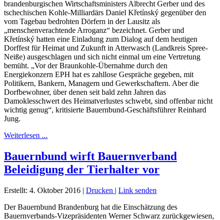
brandenburgischen Wirtschaftsministers Albrecht Gerber und des
tschechischen Kohle-Milliardärs Daniel Křetínský gegenüber den
vom Tagebau bedrohten Dörfern in der Lausitz als
„menschenverachtende Arroganz“ bezeichnet. Gerber und
Křetínský hatten eine Einladung zum Dialog auf dem heutigen
Dorffest für Heimat und Zukunft in Atterwasch (Landkreis Spree-
Neiße) ausgeschlagen und sich nicht einmal um eine Vertretung
bemüht. „Vor der Braunkohle-Übernahme durch den
Energiekonzern EPH hat es zahllose Gespräche gegeben, mit
Politikern, Bankern, Managern und Gewerkschaftern. Aber die
Dorfbewohner, über denen seit bald zehn Jahren das
Damoklesschwert des Heimatverlustes schwebt, sind offenbar nicht
wichtig genug“, kritisierte Bauernbund-Geschäftsführer Reinhard
Jung.
Weiterlesen ...
Bauernbund wirft Bauernverband
Beleidigung der Tierhalter vor
Erstellt: 4. Oktober 2016
|
Drucken
|
Link senden
Der Bauernbund Brandenburg hat die Einschätzung des
Bauernverbands-Vizepräsidenten Werner Schwarz zurückgewiesen,