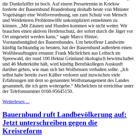
die Dunkelziffer ist hoch. Auf einem Pressetermin in Krielow
forderte der Bauernbund Brandenburg deshalb heute von Minister
Vogelsänger eine Wolfsverordnung, um zum Schutz von Mensch
und Weidetieren Problemwölfe unkompliziert entnehmen zu
können. „Mit Zäunen und Hunden kommen wir nicht weiter. Wir
brauchen einen aktiven Herdenschutz, der sofort durch die Jäger vor
Ort umgesetzt werden kann,“ sagte Marco Hintze,
Vorstandsmitglied des Bauernbundes. Um betroffene Landwirte
künftig fachkundig zu beraten, hat der Bauernbund außerdem einen
Wolfsbeauftragten ernannt: Frank Michelchen aus Leibsch im
Spreewald, der rund 100 Hektar Grünland ökologisch bewirtschaftet
und 46 Mutterkühe hält, wird künftig Berufskollegen Auskunft
darüber geben, wie man sich bei Wolfsrissen verhalten sollte. „Ich
selbst habe bereits zwei Kälber verloren und inzwischen viele
Erfahrungen mit dem so genannten Wolfsmanagement des Landes
gesammelt, die ich gern weitergebe.“ Michelchen ist erreichbar unter
der Telefonnummer 0160-95645150.
Weiterlesen ...
Bauernbund ruft Landbevölkerung auf:
Jetzt unterschreiben gegen die
Kreisreform