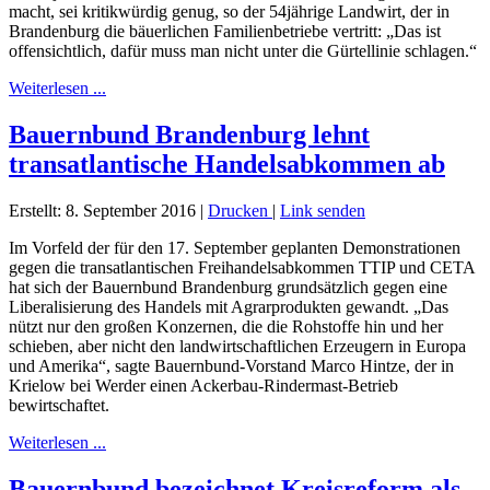
macht, sei kritikwürdig genug, so der 54jährige Landwirt, der in
Brandenburg die bäuerlichen Familienbetriebe vertritt: „Das ist
offensichtlich, dafür muss man nicht unter die Gürtellinie schlagen.“
Weiterlesen ...
Bauernbund Brandenburg lehnt
transatlantische Handelsabkommen ab
Erstellt: 8. September 2016
|
Drucken
|
Link senden
Im Vorfeld der für den 17. September geplanten Demonstrationen
gegen die transatlantischen Freihandelsabkommen TTIP und CETA
hat sich der Bauernbund Brandenburg grundsätzlich gegen eine
Liberalisierung des Handels mit Agrarprodukten gewandt. „Das
nützt nur den großen Konzernen, die die Rohstoffe hin und her
schieben, aber nicht den landwirtschaftlichen Erzeugern in Europa
und Amerika“, sagte Bauernbund-Vorstand Marco Hintze, der in
Krielow bei Werder einen Ackerbau-Rindermast-Betrieb
bewirtschaftet.
Weiterlesen ...
Bauernbund bezeichnet Kreisreform als