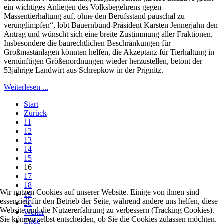
ein wichtiges Anliegen des Volksbegehrens gegen
Massentierhaltung auf, ohne den Berufsstand pauschal zu
verunglimpfen“, lobt Bauernbund-Präsident Karsten Jennerjahn den
Antrag und wünscht sich eine breite Zustimmung aller Fraktionen.
Insbesondere die baurechtlichen Beschränkungen für
Großmastanlagen könnten helfen, die Akzeptanz für Tierhaltung in
vernünftigen Größenordnungen wieder herzustellen, betont der
53jährige Landwirt aus Schrepkow in der Prignitz.
Weiterlesen ...
Start
Zurück
11
12
13
14
15
16
17
18
Wir nutzen Cookies auf unserer Website. Einige von ihnen sind
19
essenziell für den Betrieb der Seite, während andere uns helfen, diese
20
Website und die Nutzererfahrung zu verbessern (Tracking Cookies).
Weiter
Sie können selbst entscheiden, ob Sie die Cookies zulassen möchten.
Ende