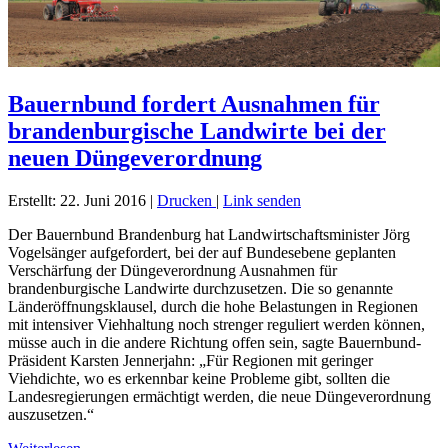
Bauernbund fordert Ausnahmen für
brandenburgische Landwirte bei der
neuen Düngeverordnung
Erstellt: 22. Juni 2016
|
Drucken
|
Link senden
Der Bauernbund Brandenburg hat Landwirtschaftsminister Jörg
Vogelsänger aufgefordert, bei der auf Bundesebene geplanten
Verschärfung der Düngeverordnung Ausnahmen für
brandenburgische Landwirte durchzusetzen. Die so genannte
Länderöffnungsklausel, durch die hohe Belastungen in Regionen
mit intensiver Viehhaltung noch strenger reguliert werden können,
müsse auch in die andere Richtung offen sein, sagte Bauernbund-
Präsident Karsten Jennerjahn: „Für Regionen mit geringer
Viehdichte, wo es erkennbar keine Probleme gibt, sollten die
Landesregierungen ermächtigt werden, die neue Düngeverordnung
auszusetzen.“