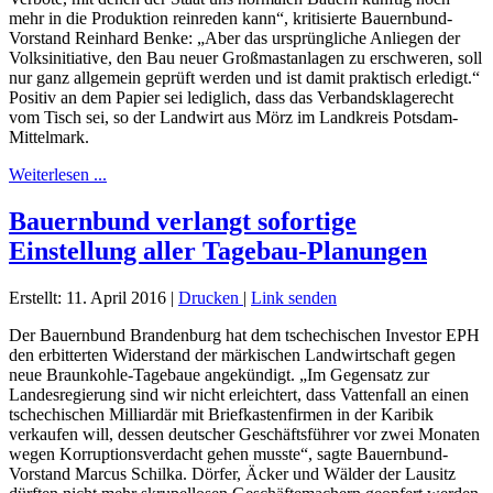
mehr in die Produktion reinreden kann“, kritisierte Bauernbund-
Vorstand Reinhard Benke: „Aber das ursprüngliche Anliegen der
Volksinitiative, den Bau neuer Großmastanlagen zu erschweren, soll
nur ganz allgemein geprüft werden und ist damit praktisch erledigt.“
Positiv an dem Papier sei lediglich, dass das Verbandsklagerecht
vom Tisch sei, so der Landwirt aus Mörz im Landkreis Potsdam-
Mittelmark.
Weiterlesen ...
Bauernbund verlangt sofortige
Einstellung aller Tagebau-Planungen
Erstellt: 11. April 2016
|
Drucken
|
Link senden
Der Bauernbund Brandenburg hat dem tschechischen Investor EPH
den erbitterten Widerstand der märkischen Landwirtschaft gegen
neue Braunkohle-Tagebaue angekündigt. „Im Gegensatz zur
Landesregierung sind wir nicht erleichtert, dass Vattenfall an einen
tschechischen Milliardär mit Briefkastenfirmen in der Karibik
verkaufen will, dessen deutscher Geschäftsführer vor zwei Monaten
wegen Korruptionsverdacht gehen musste“, sagte Bauernbund-
Vorstand Marcus Schilka. Dörfer, Äcker und Wälder der Lausitz