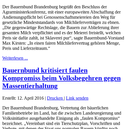
Der Bauernbund Brandenburg begrüßt den Beschluss der
Agrarministerkonferenz, mit einer europaweiten Abschaffung der
Andienungspflicht bei Genossenschaftsmeiereien den Weg für
gesetzliche Mindeststandards von Milchlieferverträgen zu ebnen.
„Die gegenwärtige Rechtslage, die Bauern zur Ablieferung ihrer
gesamten Milch verpflichtet und es der Meierei freistellt, welchen
Preis sie dafür zahlt, ist Sklaverei pur“, sagte Bauernbund-Vorstand
Max Kirsten: „In einen fairen Milchliefervertrag gehören Menge,
Preis und Lieferzeitraum.“
Weiterlesen ...
Bauernbund kritisiert faulen
Kompromiss beim Volksbegehren gegen
Massentierhaltung
Erstellt: 12. April 2016
|
Drucken
|
Link senden
Der Bauernbund Brandenburg, Vertretung der bäuerlichen
Familienbetriebe im Land, hat die zwischen Landesregierung und
Volksinitiative ausgehandelte Einigung als „faulen Kompromiss“
bezeichnet. „Vereinbart sind ein Tierschutzplan, Vorschriften und
Verbote, mit denen der Staat uns normalen Bauern künftig noch